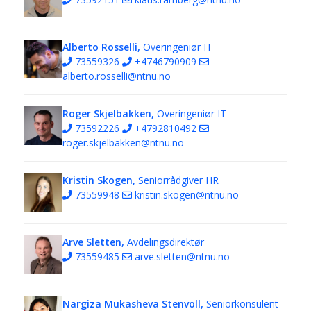
Alberto Rosselli,
Overingeniør IT
73559326
+4746790909
alberto.rosselli@ntnu.no
Roger Skjelbakken,
Overingeniør IT
73592226
+4792810492
roger.skjelbakken@ntnu.no
Kristin Skogen,
Seniorrådgiver HR
73559948
kristin.skogen@ntnu.no
Arve Sletten,
Avdelingsdirektør
73559485
arve.sletten@ntnu.no
Nargiza Mukasheva Stenvoll,
Seniorkonsulent