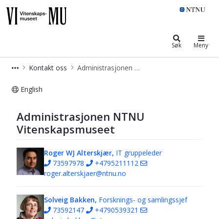
NTNU Vitenskapsmuseet
Søk
Meny
Kontakt oss
Administrasjonen NTNU Vitenskapsmuseet
English
Administrasjonen NTNU Vitenskap
Administrasjonen NTNU
Vitenskapsmuseet
Roger WJ Alterskjær,
IT gruppeleder
73597978
+4795211112
roger.alterskjaer@ntnu.no
Solveig Bakken,
Forsknings- og samlingssjef
73592147
+4790539321