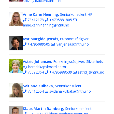
solveig.bakken@ntnu.no
Anne Karin Henning,
Seniorkonsulent HR
73412178
+4795881805
anne.karin.henning@ntnu.no
Ivar Margido Jensås,
Økonomirådgiver
+4795089505
ivar.jensas@ntnu.no
Astrid Johansen,
Forskningsrådgiver, Sikkerhets
og beredskapskoordinator
73592364
+4795988539
astrid.j@ntnu.no
Svitlana Kulbaka,
Seniorkonsulent
73412554
svitlana.kulbaka@ntnu.no
Klaus Martin Ramberg,
Seniorkonsulent
73592151
klaus.ramberg@ntnu.no