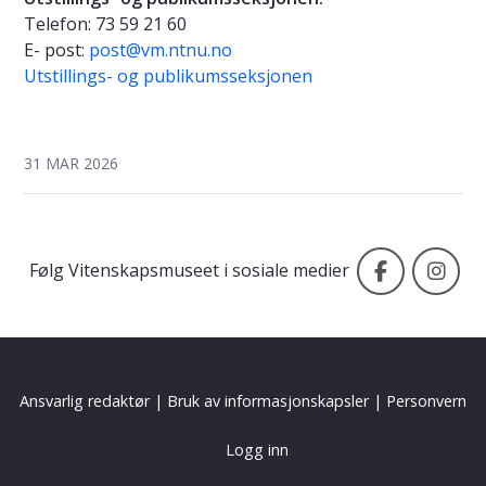
Telefon: 73 59 21 60
E- post:
post@vm.ntnu.no
Utstillings- og publikumsseksjonen
31 MAR 2026
Vitenska
Vi
Følg Vitenskapsmuseet i sosiale medier
Ansvarlig redaktør
|
Bruk av informasjonskapsler
|
Personvern
Logg inn