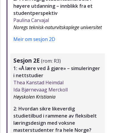
høyere utdanning – innblikk fra et
studentperspektiv
Paulina Carvajal
Noregs teknisk-naturvitskaplege universitet
Meir om sesjon 2D
Sesjon 2E
(rom: R3)
1: «Å lære ved å gjøre» – simuleringer
i nettstudier
Thea Kanstad Heimdal
Ida Bjørnevaag Merckoll
Høyskolen Kristiania
2: Hvordan sikre likeverdig
studietilbud i rammene av fleksibelt
læringsdesign med voksne
masterstudenter fra hele Norge?