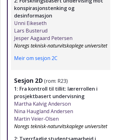
2: Forskningsbasert undervising mot
konspirasjonstenking og
desinformasjon
Unni Eikeseth
Lars Busterud
Jesper Aagaard Petersen
Noregs teknisk-naturvitskaplege universitet
Meir om sesjon 2C
Sesjon 2D
(rom: R23)
1: Fra kontroll til tillit: lærerrollen i
prosjektbasert undervisning
Martha Kalvig Anderson
Nina Haugland Andersen
Martin Veier-Olsen
Noregs teknisk-naturvitskaplege universitet
2: Tverrfaglig studentsamarbeid i