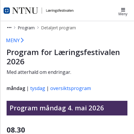
×
Læringsfestivalen
Meny
Program
Program
Detaljert program
Detaljert
Detaljert program
program
MENY
Program for Læringsfestivalen
Meir
om
2026
sesjonane
Med atterhald om endringar.
Plenumsinnlegg
Posterpresentasjonar
måndag
|
tysdag
|
oversiktsprogram
Utstillarar
og
Program måndag 4. mai 2026
utstillarseminar
Tema
tverrfagleg
08.30
samarbeid