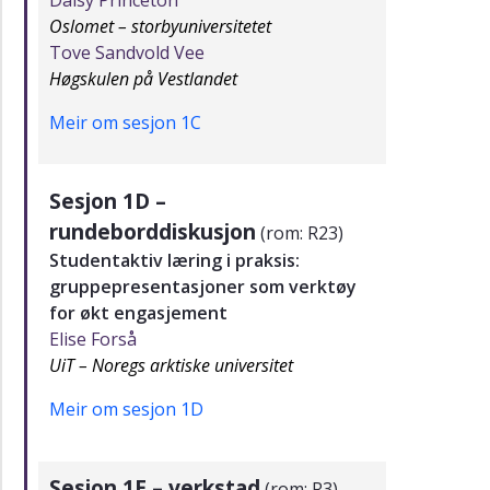
Daisy Princeton
Oslomet – storbyuniversitetet
Tove Sandvold Vee
Høgskulen på Vestlandet
Meir om sesjon 1C
Sesjon 1D –
rundeborddiskusjon
(rom: R23)
Studentaktiv læring i praksis:
gruppepresentasjoner som verktøy
for økt engasjement
Elise Forså
UiT – Noregs arktiske universitet
Meir om sesjon 1D
Sesjon 1E – verkstad
(rom: R3)