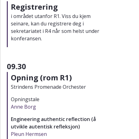
Registrering
Påmelding
i området utanfor R1. Viss du kjem
Send
seinare, kan du registrere deg i
inn
konferansebidrag
sekretariatet i R4 når som helst under
konferansen.
Til
deg
som
skal
09.30
bidra
Opning (rom R1)
Til
deg
Strindens Promenade Orchester
som
skal
Opningstale
delta
Anne Borg
Tidlegare
konferansar
Engineering authentic reflection (å
utvikle autentisk refleksjon)
Pleun Hermsen