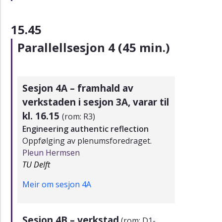
15.45
Parallellsesjon 4 (45 min.)
Sesjon 4
A – framhald av
verkstaden i sesjon 3A, varar til
kl. 16.15
(rom: R3)
Engineering authentic reflection
Oppfølging av plenumsforedraget.
Pleun Hermsen
TU Delft
Meir om sesjon 4A
Sesjon 4B – verkstad
(rom: D1-