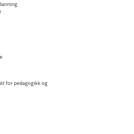
tdanning
e
te
tutt for pedagogikk og
e