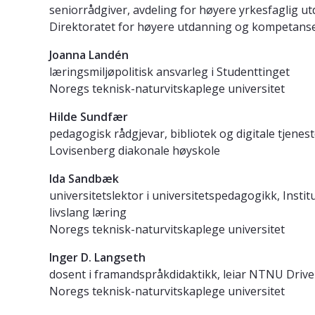
seniorrådgiver, avdeling for høyere yrkesfaglig u
Direktoratet for høyere utdanning og kompetans
Joanna Landén
læringsmiljøpolitisk ansvarleg i Studenttinget
Noregs teknisk-naturvitskaplege universitet
Hilde Sundfær
pedagogisk rådgjevar, bibliotek og digitale tjenes
Lovisenberg diakonale høyskole
Ida Sandbæk
universitetslektor i universitetspedagogikk, Insti
livslang læring
Noregs teknisk-naturvitskaplege universitet
Inger D. Langseth
dosent i framandspråkdidaktikk, leiar NTNU Driv
Noregs teknisk-naturvitskaplege universitet