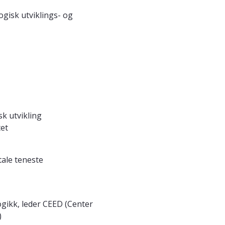
gisk utviklings- og
sk utvikling
tet
tale teneste
gikk, leder CEED (Center
)