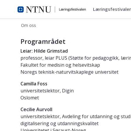
Læringsfestivale
Læringsfestivalen
Om oss
Om - Læringsfestivalen
Programrådet
Leiar:
Hilde Grimstad
professor, leiar PLUS (Støtte for pedagogikk, læri
Fakultet for medisin og helsevitskap
Noregs teknisk-naturvitskaplege universitet
Camilla Foss
universitetslektor, Digin
Oslomet
Cecilie Aurvoll
universitetslektor, Avdeling for utdanning og studi
digitalisering og utdanningskvalitet
Universitetet i Søraust-Noreg