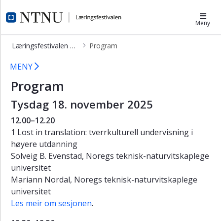
×
Læringsfestivalen
Meny
Program
Læringsfestivalen digital
Program
Meir
LF digital - program - Læringsfestiv
om
MENY
sesjonane
Program
Bli
Tysdag 18. november 2025
med
Send
12.00–12.20
inn
1 Lost in translation: tverrkulturell undervisning i
konferansebidrag
høyere utdanning
Til
Solveig B. Evenstad, Noregs teknisk-naturvitskaplege
deg
universitet
som
Mariann Nordal, Noregs teknisk-naturvitskaplege
skal
universitet
bidra
Les meir om sesjonen
.
Til