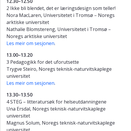
deg
12.30–12.50
som
2 Ikke bli blendet, det er læringsdesign som teller!
skal
Nora MacLaren, Universitetet i Tromsø – Noregs
delta
arktiske universitet
Tidlegare
Nathalie Blomstereng, Universitetet i Tromsø –
konferansar
Noregs arktiske universitet
Les meir om sesjonen
.
13.00–13.20
3 Pedagogikk for det uforutsette
Trygve Steiro, Noregs teknisk-naturvitskaplege
universitet
Les meir om sesjonen
.
13.30–13.50
4 STEG – litteratursøk for helseutdanningene
Una Ersdal, Noregs teknisk-naturvitskaplege
universitet
Magnus Solum, Noregs teknisk-naturvitskaplege
universitet