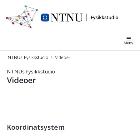
NTNUs Fysikkstudio
Meny
NTNUs Fysikkstudio
Videoer
Videoer - NTNU Fysikkstudio
NTNUs Fysikkstudio
Videoer
Koordinatsystem