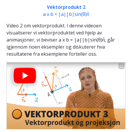
Vektorprodukt 2
a x b = |a||b|sin(θ)n̂
Video 2 om vektorprodukt. I denne videoen
visualiserer vi vektorproduktet ved hjelp av
animasjoner, vi beviser a x b = |a||b|sin(θ)n̂, går
igjennom noen eksempler og diskuterer hva
resultatene fra eksemplene forteller oss.