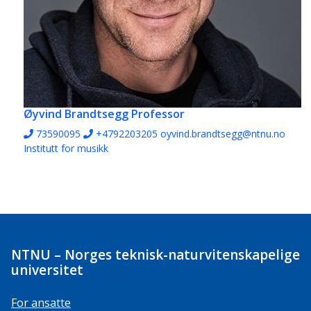
Øyvind Brandtsegg
Professor
73590095
+4792203205
oyvind.brandtsegg@ntnu.no
Institutt for musikk
NTNU – Norges teknisk-naturvitenskapelige
universitet
For ansatte