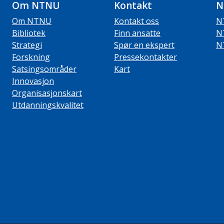
Om NTNU
Kontakt
N
Om NTNU
Kontakt oss
N
Bibliotek
Finn ansatte
N
Strategi
Spør en ekspert
N
Forskning
Pressekontakter
Satsingsområder
Kart
Innovasjon
Organisasjonskart
Utdanningskvalitet