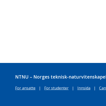
NTNU – Norges teknisk-naturvitenskapel
For ansatte
|
For studenter
|
Innsida
|
Can