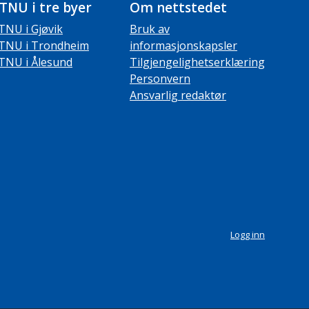
TNU i tre byer
Om nettstedet
TNU i Gjøvik
Bruk av
TNU i Trondheim
informasjonskapsler
TNU i Ålesund
Tilgjengelighetserklæring
Personvern
Ansvarlig redaktør
Logg inn