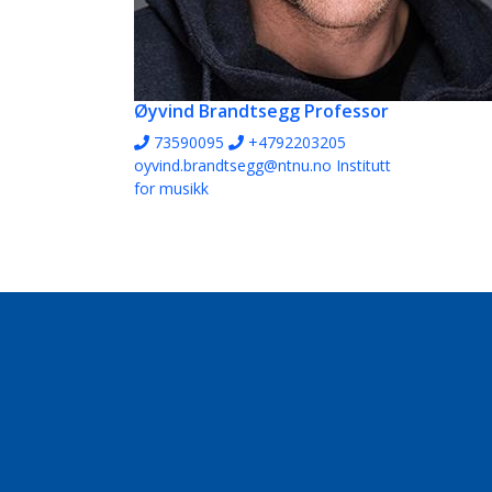
Øyvind Brandtsegg
Professor
73590095
+4792203205
oyvind.brandtsegg@ntnu.no
Institutt
for musikk