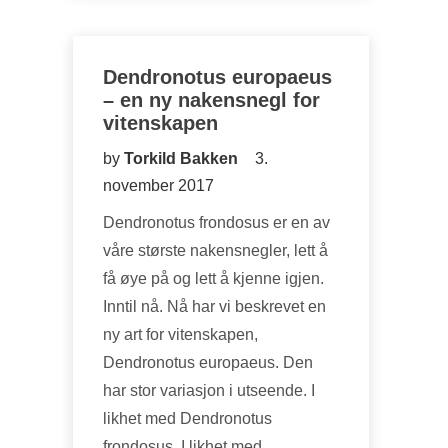
Dendronotus europaeus
– en ny nakensnegl for
vitenskapen
by
Torkild Bakken
3.
november 2017
Dendronotus frondosus er en av
våre største nakensnegler, lett å
få øye på og lett å kjenne igjen.
Inntil nå. Nå har vi beskrevet en
ny art for vitenskapen,
Dendronotus europaeus. Den
har stor variasjon i utseende. I
likhet med Dendronotus
frondosus. I likhet med…