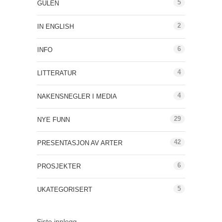
5
GULEN
2
IN ENGLISH
6
INFO
4
LITTERATUR
4
NAKENSNEGLER I MEDIA
29
NYE FUNN
42
PRESENTASJON AV ARTER
6
PROSJEKTER
5
UKATEGORISERT
Siste innlegg