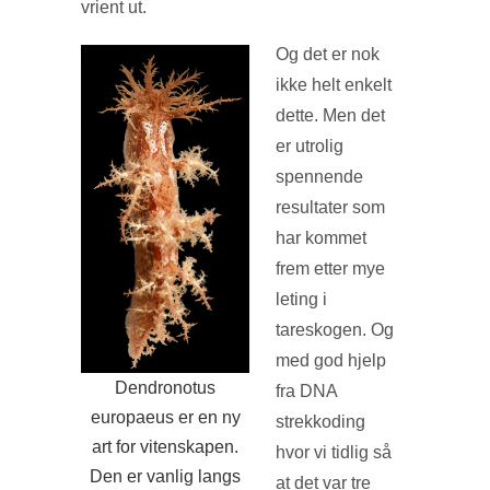
vrient ut.
Og det er nok
ikke helt enkelt
dette. Men det
er utrolig
spennende
resultater som
har kommet
frem etter mye
leting i
tareskogen. Og
med god hjelp
Dendronotus
fra DNA
europaeus er en ny
strekkoding
art for vitenskapen.
hvor vi tidlig så
Den er vanlig langs
at det var tre