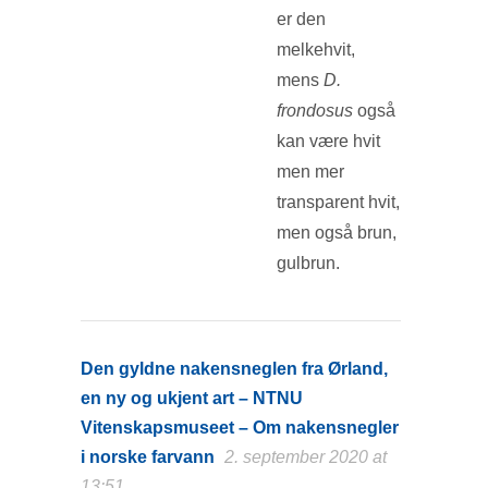
er den
melkehvit,
mens
D.
frondosus
også
kan være hvit
men mer
transparent hvit,
men også brun,
gulbrun.
Den gyldne nakensneglen fra Ørland,
en ny og ukjent art – NTNU
Vitenskapsmuseet – Om nakensnegler
i norske farvann
2. september 2020 at
13:51