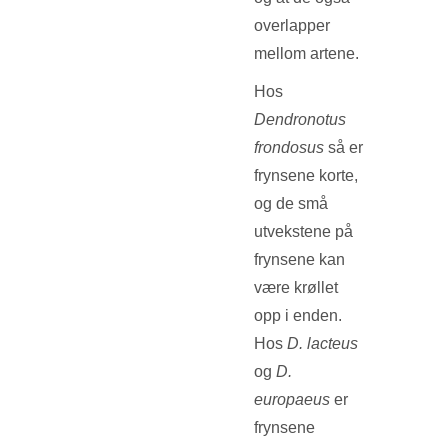
overlapper
mellom artene.
Hos
Dendronotus
frondosus
så er
frynsene korte,
og de små
utvekstene på
frynsene kan
være krøllet
opp i enden.
Hos
D. lacteus
og
D.
europaeus
er
frynsene