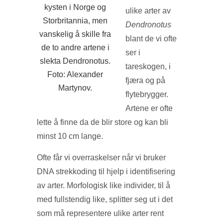
kysten i Norge og
ulike arter av
Storbritannia, men
Dendronotus
vanskelig å skille fra
blant de vi ofte
de to andre artene i
ser i
slekta Dendronotus.
tareskogen, i
Foto: Alexander
fjæra og på
Martynov.
flytebrygger.
Artene er ofte
lette å finne da de blir store og kan bli
minst 10 cm lange.
Ofte får vi overraskelser når vi bruker
DNA strekkoding til hjelp i identifisering
av arter. Morfologisk like individer, til å
med fullstendig like, splitter seg ut i det
som må representere ulike arter rent