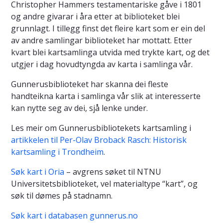
Christopher Hammers testamentariske gåve i 1801
og andre givarar i åra etter at biblioteket blei
grunnlagt. I tillegg finst det fleire kart som er ein del
av andre samlingar biblioteket har mottatt. Etter
kvart blei kartsamlinga utvida med trykte kart, og det
utgjer i dag hovudtyngda av karta i samlinga vår.
Gunnerusbiblioteket har skanna dei fleste
handteikna karta i samlinga vår slik at interesserte
kan nytte seg av dei, sjå lenke under.
Les meir om Gunnerusbibliotekets kartsamling i
artikkelen til Per-Olav Broback Rasch: Historisk
kartsamling i Trondheim
.
Søk kart i Oria
– avgrens søket til NTNU
Universitetsbiblioteket, vel materialtype “kart”, og
søk til dømes på stadnamn.
Søk kart i databasen gunnerus.no