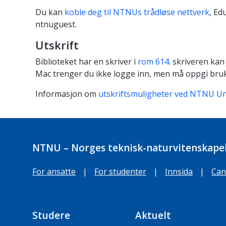
Du kan
koble deg til NTNUs trådløse nettverk
, Ed
ntnuguest.
Utskrift
Biblioteket har en skriver i
rom 614
. skriveren kan
Mac trenger du ikke logge inn, men må oppgi bruk
Informasjon om
utskriftsmuligheter ved NTNU Uni
NTNU – Norges teknisk-naturvitenskapel
For ansatte
|
For studenter
|
Innsida
|
Can
Studere
Aktuelt