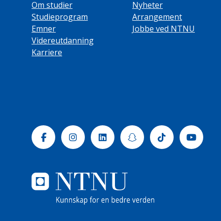
Om studier
Nyheter
Studieprogram
Arrangement
Emner
Jobbe ved NTNU
Videreutdanning
Karriere
Facebook
Instagram
Linkedin
Snapchat
Tiktok
Yout