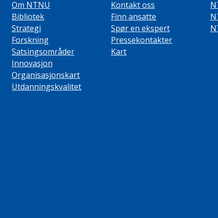
Om NTNU
Kontakt oss
N
Bibliotek
Finn ansatte
N
Strategi
Spør en ekspert
N
Forskning
Pressekontakter
Satsingsområder
Kart
Innovasjon
Organisasjonskart
Utdanningskvalitet
ube