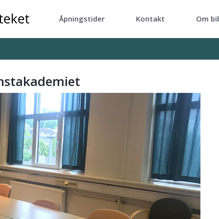
Åpningstider
Kontakt
Om bi
ademiet - UB
unstakademiet