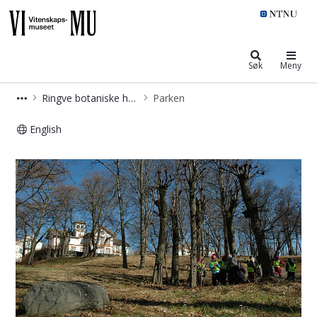
NTNU Vitenskapsmuseet
Søk
Meny
Ringve botaniske hage
Parken
English
Vitenskapsmuseet: Parken