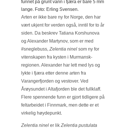
funnet på grunt vann i fjæra er bare 5 mm
lange. Foto: Erling Svensen.
Arten er ikke bare ny for Norge, den har
vært ukjent for verden også, inntil for to år
siden. Da beskrev Tatiana Korshunova
og Alexander Martynov, som er med
#sneglebuss,
Zelentia ninel
som ny for
vitenskapen fra kysten i Murmansk-
regionen. Alexander har lett med lys og
lykte i fjæra etter denne arten fra
Varangerfjorden og vestover. Ved
Årøysundet i Altafjorden ble det fullklaff.
Flere spennende funn er gjort tidligere på
feltarbeidet i Finnmark, men dette er et
virkelig høydepunkt.
Zelentia ninel
er lik
Zelentia pustulata