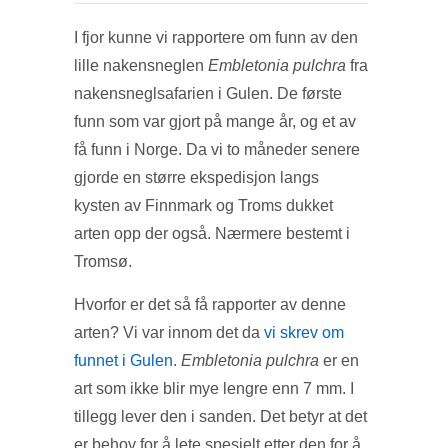
I fjor kunne vi rapportere om funn av den
lille nakensneglen
Embletonia pulchra
fra
nakensneglsafarien i Gulen. De første
funn som var gjort på mange år, og et av
få funn i Norge. Da vi to måneder senere
gjorde en større ekspedisjon langs
kysten av Finnmark og Troms dukket
arten opp der også. Nærmere bestemt i
Tromsø.
Hvorfor er det så få rapporter av denne
arten? Vi var innom det da
vi skrev om
funnet i Gulen
.
Embletonia pulchra
er en
art som ikke blir mye lengre enn 7 mm. I
tillegg lever den i sanden. Det betyr at det
er behov for å lete spesielt etter den for å