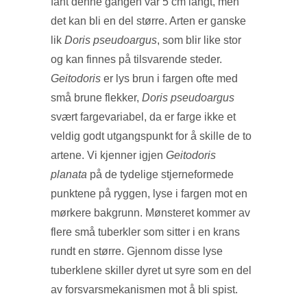
fant denne gangen var 5 cm langt, men
det kan bli en del større. Arten er ganske
lik
Doris pseudoargus
, som blir like stor
og kan finnes på tilsvarende steder.
Geitodoris
er lys brun i fargen ofte med
små brune flekker,
Doris pseudoargus
svært fargevariabel, da er farge ikke et
veldig godt utgangspunkt for å skille de to
artene. Vi kjenner igjen
Geitodoris
planata
på de tydelige stjerneformede
punktene på ryggen, lyse i fargen mot en
mørkere bakgrunn. Mønsteret kommer av
flere små tuberkler som sitter i en krans
rundt en større. Gjennom disse lyse
tuberklene skiller dyret ut syre som en del
av forsvarsmekanismen mot å bli spist.