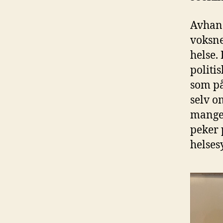
Avhan
voksne
helse.
politi
som på
selv o
mange 
peker 
helses