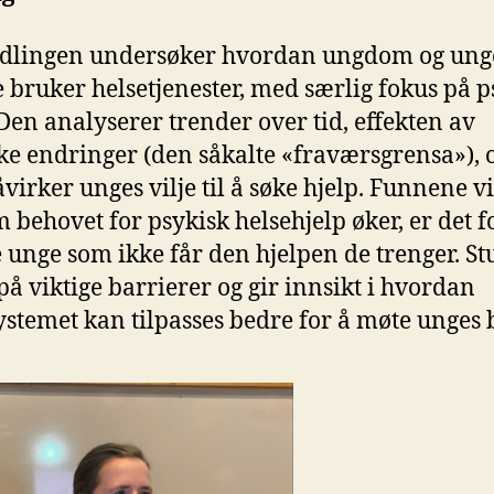
dlingen undersøker hvordan ungdom og ung
 bruker helsetjenester, med særlig fokus på p
 Den analyserer trender over tid, effekten av
ske endringer (den såkalte «fraværsgrensa»), 
virker unges vilje til å søke hjelp. Funnene vi
m behovet for psykisk helsehjelp øker, er det fo
unge som ikke får den hjelpen de trenger. St
på viktige barrierer og gir innsikt i hvordan
ystemet kan tilpasses bedre for å møte unges 