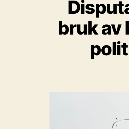
Disput
bruk av 
poli