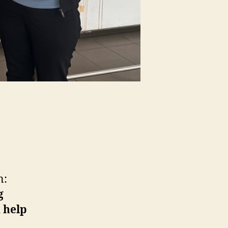
n:
g
 help