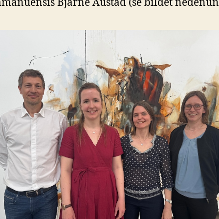
amanuensis Bjarne Austad (se bildet nedenun