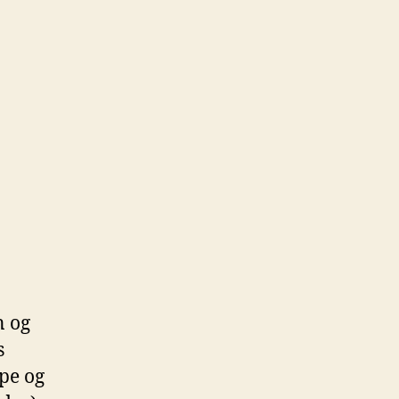
n og
s
pe og