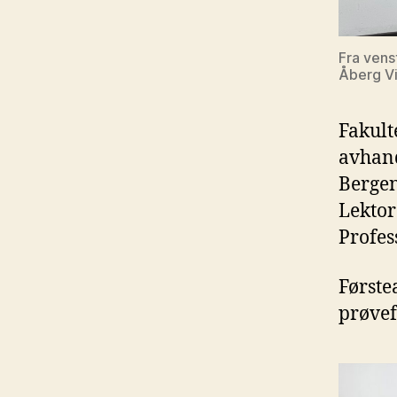
Fra vens
Åberg V
Fakult
avhand
Berge
Lektor
Profes
Første
prøvef