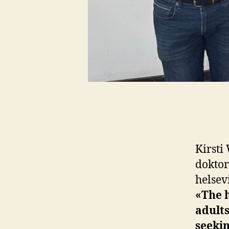
Kirsti
doktor
helsev
«The h
adults
seeki