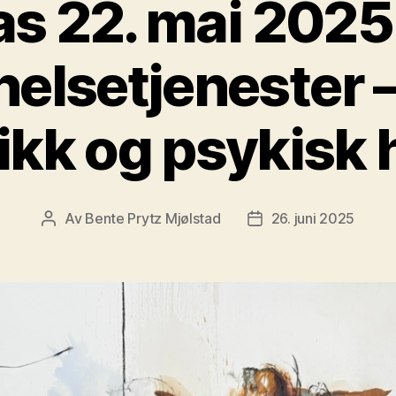
as 22. mai 2025
helsetjenester –
tikk og psykisk 
Av
Bente Prytz Mjølstad
26. juni 2025
Innleggsforfatter
Publiseringsdato