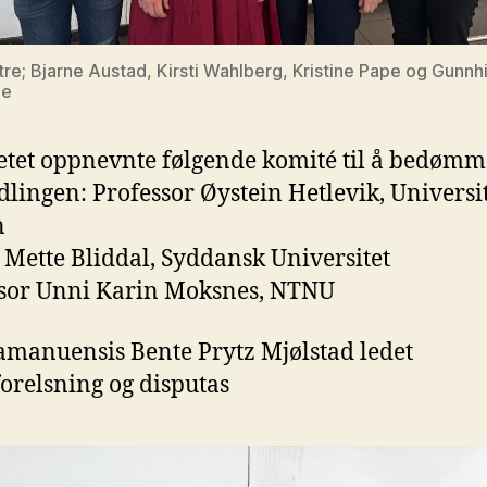
tre; Bjarne Austad, Kirsti Wahlberg, Kristine Pape og Gunnhi
ie
etet oppnevnte følgende komité til å bedømm
lingen: Professor Øystein Hetlevik, Universit
n
 Mette Bliddal, Syddansk Universitet
sor Unni Karin Moksnes, NTNU
amanuensis Bente Prytz Mjølstad ledet
orelsning og disputas