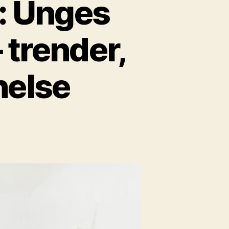
: Unges
 trender,
helse