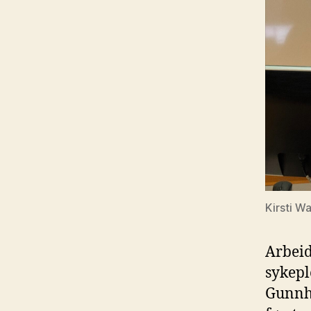
Kirsti W
Arbeid
sykepl
Gunnhi