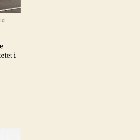
ld
e
etet i