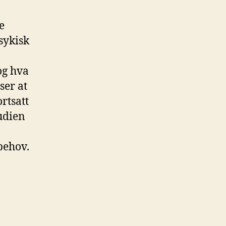
e
sykisk
og hva
ser at
rtsatt
udien
behov.