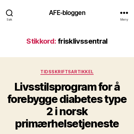
AFE-bloggen
Søk
Meny
Stikkord:
frisklivssentral
Kategorier
TIDSSKRIFTSARTIKKEL
Livsstilsprogram for å
forebygge diabetes type
2 i norsk
primærhelsetjeneste