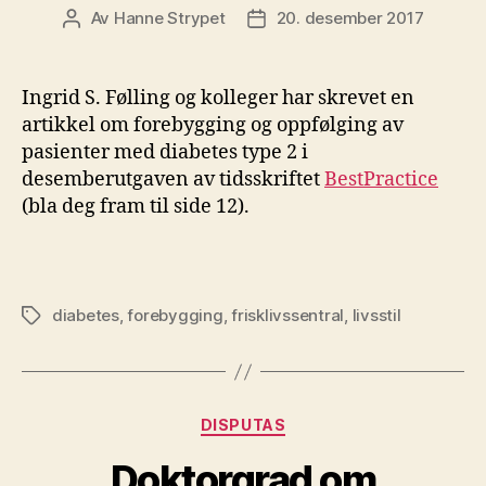
Av
Hanne Strypet
20. desember 2017
Innleggsforfatter
Publiseringsdato
Ingrid S. Følling og kolleger har skrevet en
artikkel om forebygging og oppfølging av
pasienter med diabetes type 2 i
desemberutgaven av tidsskriftet
BestPractice
(bla deg fram til side 12).
diabetes
,
forebygging
,
frisklivssentral
,
livsstil
Stikkord
Kategorier
DISPUTAS
Doktorgrad om