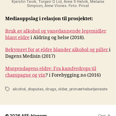
Kjerstin Tevik, Torgeir G Lid, Anne S Helvik, Melanie
Simpson, Anne Visnes. Foto: Privat
Mediaoppslag i relasjon til prosjektet:
Bruk av alkohol og vanedannende legemidler
blant eldre
i Aldring og helse (2018).
Bekymret for at eldre blander alkohol og piller
i
Dagens Medisin (2017)
Morgendagens eldre: Fra kamferdrops til
champagne og vin
? i Forebygging.no (2016)
alcohol
,
disputas
,
drugs
,
older
,
primærhelsetjeneste
Stikkord
© 2026
AFE-bloggen
Opp
↑