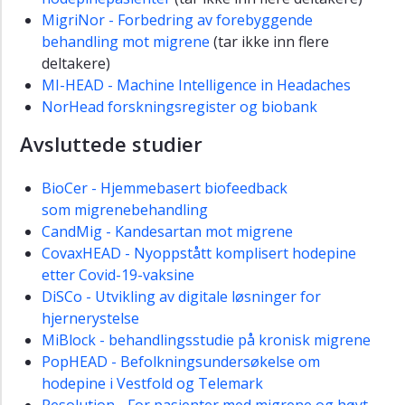
MigriNor - Forbedring av forebyggende
behandling mot migrene
(tar ikke inn flere
deltakere)
MI-HEAD - Machine Intelligence in Headaches
NorHead forskningsregister og biobank
Avsluttede studier
BioCer - Hjemmebasert biofeedback
som migrenebehandling​
CandMig - Kandesartan mot migrene
CovaxHEAD - Nyoppstått komplisert hodepine
etter Covid-19-vaksine
DiSCo - Utvikling av digitale løsninger for
hjernerystelse
​
MiBlock - behandlingsstudie på kronisk migrene
PopHEAD - Befolkningsundersøkelse om
hodepine i Vestfold og Telemark
Resolution - For pasienter med migrene og høyt