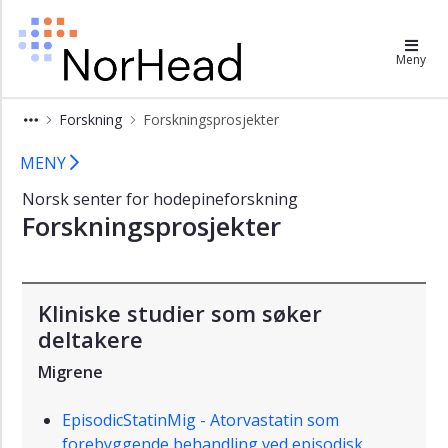
×
Norsk senter for hodepineforsknin
Meny
Delta
i
forskning
Forskning
Forskningsprosjekter
Forskningsprosjekter - Norsk sente
Forskningsprosjekter
MENY
Publikasjoner
Norsk senter for hodepineforskning
Forskningsregister
Forskningsprosjekter
og
biobank
Migrene
Kliniske studier som søker
og
kvinnehelse
deltakere
Poliklinikk
Migrene
for
bildeveiledet
EpisodicStatinMig - Atorvastatin som
behandling
forebyggende behandling ved episodisk
-