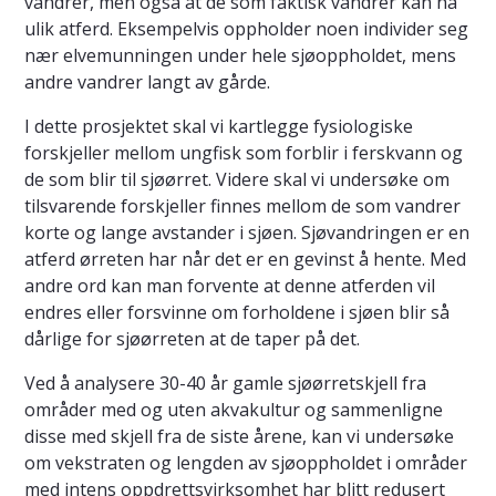
vandrer, men også at de som faktisk vandrer kan ha
ulik atferd. Eksempelvis oppholder noen individer seg
nær elvemunningen under hele sjøoppholdet, mens
andre vandrer langt av gårde.
I dette prosjektet skal vi kartlegge fysiologiske
forskjeller mellom ungfisk som forblir i ferskvann og
de som blir til sjøørret. Videre skal vi undersøke om
tilsvarende forskjeller finnes mellom de som vandrer
korte og lange avstander i sjøen. Sjøvandringen er en
atferd ørreten har når det er en gevinst å hente. Med
andre ord kan man forvente at denne atferden vil
endres eller forsvinne om forholdene i sjøen blir så
dårlige for sjøørreten at de taper på det.
Ved å analysere 30-40 år gamle sjøørretskjell fra
områder med og uten akvakultur og sammenligne
disse med skjell fra de siste årene, kan vi undersøke
om vekstraten og lengden av sjøoppholdet i områder
med intens oppdrettsvirksomhet har blitt redusert