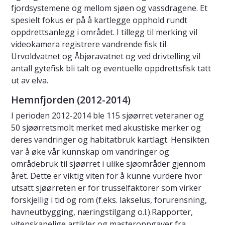
fjordsystemene og mellom sjøen og vassdragene. Et
spesielt fokus er på å kartlegge opphold rundt
oppdrettsanlegg i området. I tillegg til merking vil
videokamera registrere vandrende fisk til
Urvoldvatnet og Åbjøravatnet og ved drivtelling vil
antall gytefisk bli talt og eventuelle oppdrettsfisk tatt
ut av elva.
Hemnfjorden (2012-2014)
I perioden 2012-2014 ble 115 sjøørret veteraner og
50 sjøørretsmolt merket med akustiske merker og
deres vandringer og habitatbruk kartlagt. Hensikten
var å øke vår kunnskap om vandringer og
områdebruk til sjøørret i ulike sjøområder gjennom
året. Dette er viktig viten for å kunne vurdere hvor
utsatt sjøørreten er for trusselfaktorer som virker
forskjellig i tid og rom (f.eks. lakselus, forurensning,
havneutbygging, næringstilgang o.l.).Rapporter,
vitenskapelige artikler og masteroppgaver fra