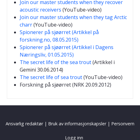
Join our master students when they recover
acoustic receivers
(YouTube-video)
Join our master students when they tag Arctic
charr
(YouTube-video)
Spionerer på sjøørret (Artikkel på
forskning.no, 08.05.2015)
Spionerer på sjøørret (Artikkel i Dagens
Næringsliv, 01.05.2015)
The secret life of the sea trout
(Artikkel i
Gemini 30.06.2014)
The secret life of sea trout
(YouTube-video)
Forskning på sjøørret (NRK 20.09.2012)
Ansvarlig redaktør
|
Bruk av informasjonskapsler
|
Personvern
Logg inn