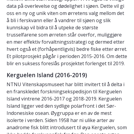
data på overlevelse og dødelighet i sjøen. Dette vil gi
oss en ny og unik viten om ørretens valg mellom det
å bli i ferskvann eller å vandrer til sjøen og slik
kunnskap vil bidra til å utpeke de største
trusselfarene som ørreten står overfor, muliggjøre
en mer effektiv forvaltningsstrategi og dermed etter
hvert også et (forhåpentligvis) bedre fiske etter ørret.
Et pilotprosjekt pågår i perioden 2015-2016. Om dette
blir en suksess foreslås prosjektet forlenget til 2019.
Kerguelen Island (2016-2019)
NTNU Vitenskapsmuseet har blitt invitert til å delta i
en franskledet forskningsekspedisjon til Kerguelen
Island vintrene 2016-2017 og 2018-2019. Kerguelen
Island ligger ved den sydlige polarfront i det Sør-
Indonesiske osean. Øygruppa er en av de mest
isolerte i verden. Siden 1958 har ni ulike arter av
anadrome fisk blitt introdusert til øya Kerguelen, som