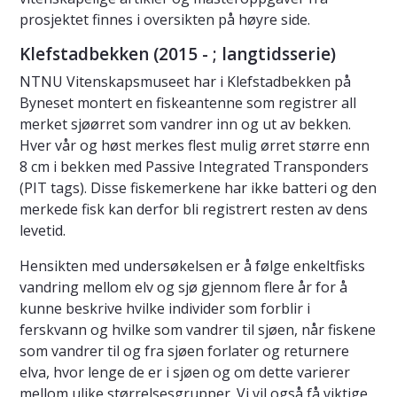
prosjektet finnes i oversikten på høyre side.
Klefstadbekken (2015 - ; langtidsserie)
NTNU Vitenskapsmuseet har i Klefstadbekken på
Byneset montert en fiskeantenne som registrer all
merket sjøørret som vandrer inn og ut av bekken.
Hver vår og høst merkes flest mulig ørret større enn
8 cm i bekken med Passive Integrated Transponders
(PIT tags). Disse fiskemerkene har ikke batteri og den
merkede fisk kan derfor bli registrert resten av dens
levetid.
Hensikten med undersøkelsen er å følge enkeltfisks
vandring mellom elv og sjø gjennom flere år for å
kunne beskrive hvilke individer som forblir i
ferskvann og hvilke som vandrer til sjøen, når fiskene
som vandrer til og fra sjøen forlater og returnere
elva, hvor lenge de er i sjøen og om dette varierer
mellom ulike størrelsesgrupper. Vi vil også få viktige