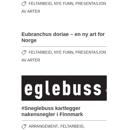
,
,
FELTARBEID
NYE FUNN
PRESENTASJON
AV ARTER
Eubranchus doriae – en ny art for
Norge
,
,
FELTARBEID
NYE FUNN
PRESENTASJON
AV ARTER
#Sneglebuss kartlegger
nakensnegler i Finnmark
,
,
ARRANGEMENT
FELTARBEID