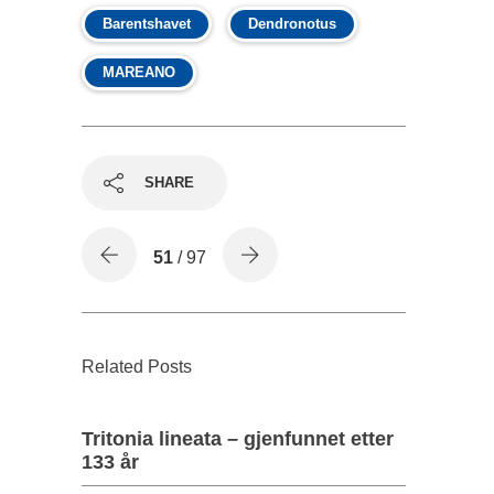
Barentshavet
Dendronotus
MAREANO
SHARE
51
/ 97
Related Posts
Tritonia lineata – gjenfunnet etter
133 år