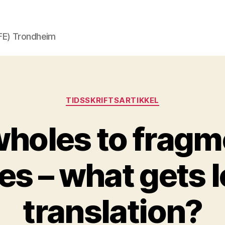
AFE) Trondheim
Kategorier
TIDSSKRIFTSARTIKKEL
holes to fragm
s – what gets l
translation?