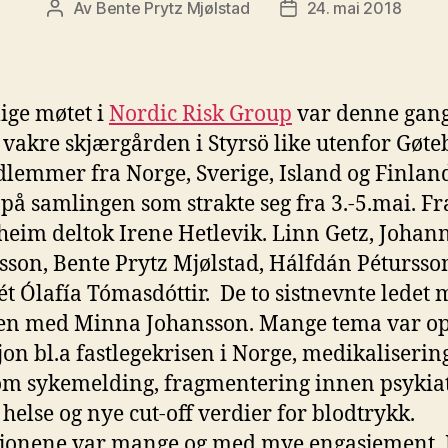
Av
Bente Prytz Mjølstad
24. mai 2018
Innleggsforfatter
Publiseringsdato
lige møtet i
Nordic Risk Group
var denne gang
n vakre skjærgården i Styrsö like utenfor Gøte
lemmer fra Norge, Sverige, Island og Finlan
 på samlingen som strakte seg fra 3.-5.mai. F
eim deltok Irene Hetlevik. Linn Getz, Johan
sson, Bente Prytz Mjølstad, Hálfdán Pétursso
t Ólafía Tómasdóttir. De to sistnevnte ledet 
n med Minna Johansson. Mange tema var opp
jon bl.a fastlegekrisen i Norge, medikaliserin
m sykemelding, fragmentering innen psykiat
l helse og nye cut-off verdier for blodtrykk.
jonene var mange og med mye engasjement. 