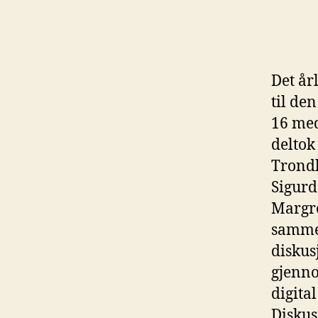
Det år
til de
16 med
deltok
Trondh
Sigurd
Margré
samme
diskus
gjenno
digita
Diskus