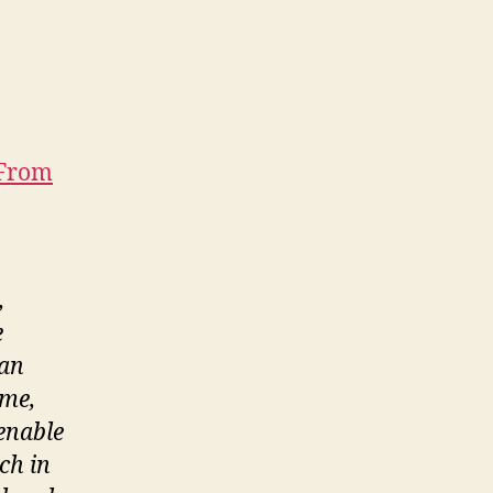
From
,
e
 an
ime,
enable
ch in