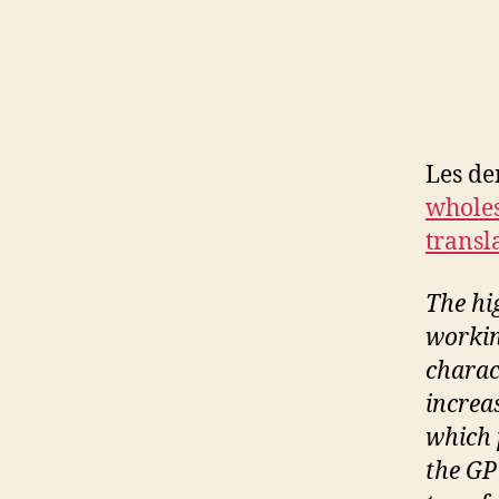
Les den
wholes
transl
The hi
workin
charac
increas
which 
the GP