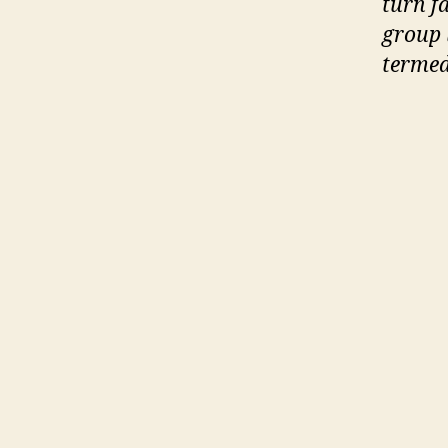
turn fa
group l
termed