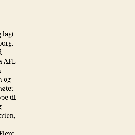
 lagt
borg.
d
ra AFE
n
n og
møtet
e til
g
rien,
Flere