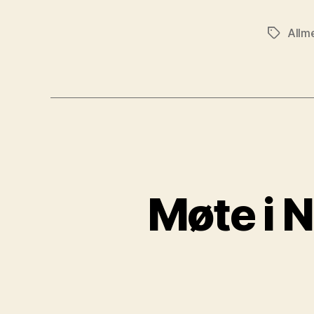
Allm
Stikkord
Møte i 