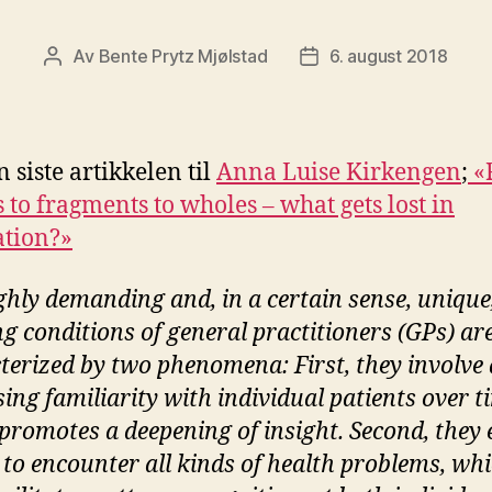
Av
Bente Prytz Mjølstad
6. august 2018
Innleggsforfatter
Publiseringsdato
 siste artikkelen til
Anna Luise Kirkengen
;
«
 to fragments to wholes – what gets lost in
ation?»
ghly demanding and, in a certain sense, unique
g conditions of general practitioners (GPs) ar
terized by two phenomena:
First, they involve
ing familiarity with individual patients over t
promotes a deepening of insight. Second, they 
 to encounter all kinds of health problems, whi