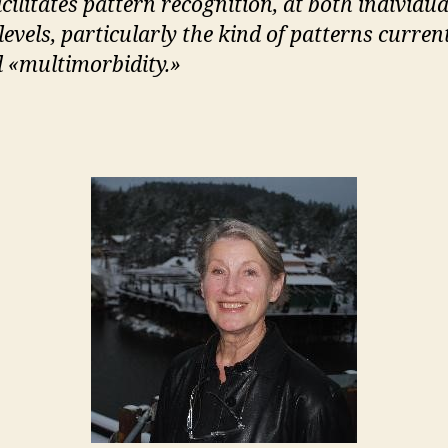
cilitates pattern recognition, at both individu
evels, particularly the kind of patterns curren
 «multimorbidity.»