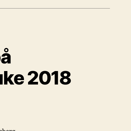
på
uke 2018