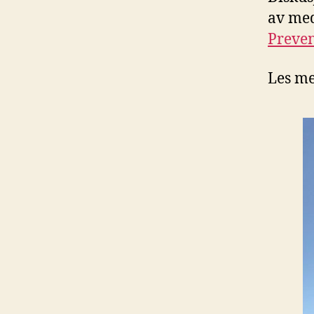
av me
Preven
Les m