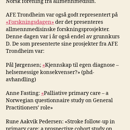
Norsk forening fra allmennmedisin.
AFE Trondheim var også godt representert på
«Forskningsdagen»
der det presenteres
allmennmedisinske forskningsprosjekter.
Denne dagen var i år også endel av grunnkurs
D. De som presenterte sine prosjekter fra AFE
Trondheim var:
Pål Jørgensen;
«
Kjennskap til egen diagnose –
helsemessige konsekvenser?» (phd-
avhandling)
Anne Fasting:
«
Palliative primary care – a
Norwegian questionnaire study on General
Practitioners’ role»
Rune Aakvik Pedersen: «Stroke follow-up in
primary care; a prospective cohort study on