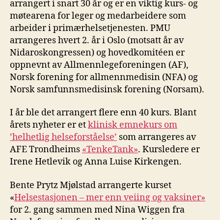
arrangert i snart 30 år og er en viktig kurs- og
møtearena for leger og medarbeidere som
arbeider i primærhelsetjenesten. PMU
arrangeres hvert 2. år i Oslo (motsatt år av
Nidaroskongressen) og hovedkomitéen er
oppnevnt av Allmennlegeforeningen (AF),
Norsk forening for allmennmedisin (NFA) og
Norsk samfunnsmedisinsk forening (Norsam).
I år ble det arrangert flere enn 40 kurs. Blant
årets nyheter er et
klinisk emnekurs om
’helhetlig helseforståelse’
som arrangeres av
AFE Trondheims
«TenkeTank»
. Kursledere er
Irene Hetlevik og Anna Luise Kirkengen.
Bente Prytz Mjølstad arrangerte kurset
«
Helsestasjonen – mer enn veiing og vaksiner»
for 2. gang sammen med Nina Wiggen fra