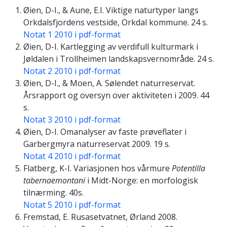
Øien, D-I., & Aune, E.I. Viktige naturtyper langs
Orkdalsfjordens vestside, Orkdal kommune. 24 s.
Notat 1 2010 i pdf-format
Øien, D-I. Kartlegging av verdifull kulturmark i
Jøldalen i Trollheimen landskapsvernområde. 24 s.
Notat 2 2010 i pdf-format
Øien, D-I., & Moen, A. Sølendet naturreservat.
Årsrapport og oversyn over aktiviteten i 2009. 44
s.
Notat 3 2010 i pdf-format
Øien, D-I. Omanalyser av faste prøveflater i
Garbergmyra naturreservat 2009. 19 s.
Notat 4 2010 i pdf-format
Flatberg, K-I. Variasjonen hos vårmure
Potentilla
tabernaemontani
i Midt-Norge: en morfologisk
tilnærming. 40s.
Notat 5 2010 i pdf-format
Fremstad, E. Rusasetvatnet, Ørland 2008.