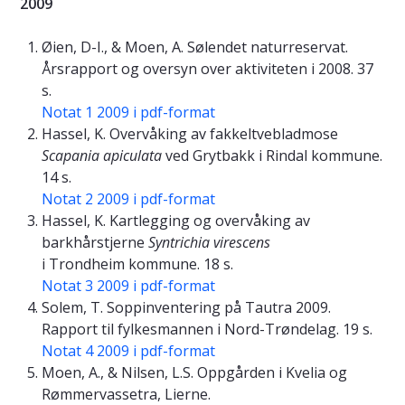
2009
Øien, D-I., & Moen, A. Sølendet naturreservat.
Årsrapport og oversyn over aktiviteten i 2008. 37
s.
Notat 1 2009 i pdf-format
Hassel, K. Overvåking av fakkeltvebladmose
Scapania apiculata
ved Grytbakk i Rindal kommune.
14 s.
Notat 2 2009 i pdf-format
Hassel, K. Kartlegging og overvåking av
barkhårstjerne
Syntrichia virescens
i Trondheim kommune. 18 s.
Notat 3 2009 i pdf-format
Solem, T. Soppinventering på Tautra 2009.
Rapport til fylkesmannen i Nord-Trøndelag. 19 s.
Notat 4 2009 i pdf-format
Moen, A., & Nilsen, L.S. Oppgården i Kvelia og
Rømmervassetra, Lierne.