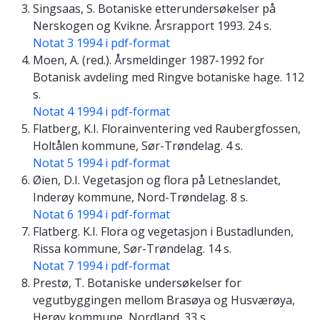
Singsaas, S. Botaniske etterundersøkelser på
Nerskogen og Kvikne. Årsrapport 1993. 24 s.
Notat 3 1994 i pdf-format
Moen, A. (red.). Årsmeldinger 1987-1992 for
Botanisk avdeling med Ringve botaniske hage. 112
s.
Notat 4 1994 i pdf-format
Flatberg, K.I. Florainventering ved Raubergfossen,
Holtålen kommune, Sør-Trøndelag. 4 s.
Notat 5 1994 i pdf-format
Øien, D.I. Vegetasjon og flora på Letneslandet,
Inderøy kommune, Nord-Trøndelag. 8 s.
Notat 6 1994 i pdf-format
Flatberg. K.I. Flora og vegetasjon i Bustadlunden,
Rissa kommune, Sør-Trøndelag. 14 s.
Notat 7 1994 i pdf-format
Prestø, T. Botaniske undersøkelser for
vegutbyggingen mellom Brasøya og Husværøya,
Herøy kommune, Nordland. 33 s.