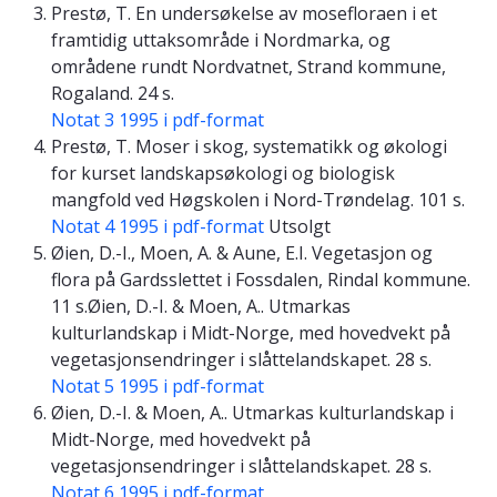
Prestø, T. En undersøkelse av mosefloraen i et
framtidig uttaksområde i Nordmarka, og
områdene rundt Nordvatnet, Strand kommune,
Rogaland. 24 s.
Notat 3 1995 i pdf-format
Prestø, T. Moser i skog, systematikk og økologi
for kurset landskapsøkologi og biologisk
mangfold ved Høgskolen i Nord-Trøndelag. 101 s.
Notat 4 1995 i pdf-format
Utsolgt
Øien, D.-I., Moen, A. & Aune, E.I. Vegetasjon og
flora på Gardsslettet i Fossdalen, Rindal kommune.
11 s.Øien, D.-I. & Moen, A.. Utmarkas
kulturlandskap i Midt-Norge, med hovedvekt på
vegetasjonsendringer i slåttelandskapet. 28 s.
Notat 5 1995 i pdf-format
Øien, D.-I. & Moen, A.. Utmarkas kulturlandskap i
Midt-Norge, med hovedvekt på
vegetasjonsendringer i slåttelandskapet. 28 s.
Notat 6 1995 i pdf-format