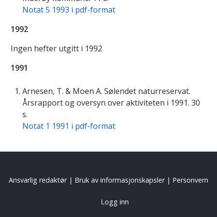
Notat 5 1993 i pdf-format
1992
Ingen hefter utgitt i 1992
1991
Arnesen, T. & Moen A. Sølendet naturreservat.
Årsrapport og oversyn over aktiviteten i 1991. 30
s.
Notat 1 1991 i pdf-format
Ansvarlig redaktør
|
Bruk av informasjonskapsler
|
Personvern
Logg inn