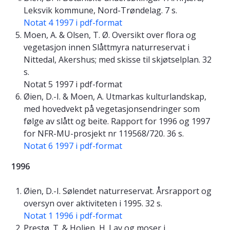
Leksvik kommune, Nord-Trøndelag. 7 s.
Notat 4 1997 i pdf-format
Moen, A. & Olsen, T. Ø. Oversikt over flora og
vegetasjon innen Slåttmyra naturreservat i
Nittedal, Akershus; med skisse til skjøtselplan. 32
s.
Notat 5 1997 i pdf-format
Øien, D.-I. & Moen, A. Utmarkas kulturlandskap,
med hovedvekt på vegetasjonsendringer som
følge av slått og beite. Rapport for 1996 og 1997
for NFR-MU-prosjekt nr 119568/720. 36 s.
Notat 6 1997 i pdf-format
1996
Øien, D.-I. Sølendet naturreservat. Årsrapport og
oversyn over aktiviteten i 1995. 32 s.
Notat 1 1996 i pdf-format
Prestø. T. & Holien, H. Lav og moser i