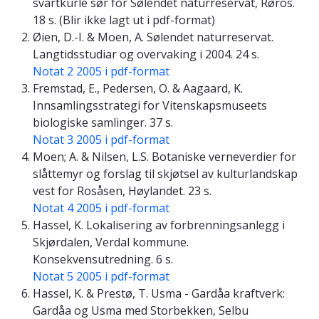
svartkurle sør for Sølendet naturreservat, Røros.
18 s. (Blir ikke lagt ut i pdf-format)
Øien, D.-I. & Moen, A. Sølendet naturreservat.
Langtidsstudiar og overvaking i 2004. 24 s.
Notat 2 2005 i pdf-format
Fremstad, E., Pedersen, O. & Aagaard, K.
Innsamlingsstrategi for Vitenskapsmuseets
biologiske samlinger. 37 s.
Notat 3 2005 i pdf-format
Moen; A. & Nilsen, L.S. Botaniske verneverdier for
slåttemyr og forslag til skjøtsel av kulturlandskap
vest for Rosåsen, Høylandet. 23 s.
Notat 4 2005 i pdf-format
Hassel, K. Lokalisering av forbrenningsanlegg i
Skjørdalen, Verdal kommune.
Konsekvensutredning. 6 s.
Notat 5 2005 i pdf-format
Hassel, K. & Prestø, T. Usma - Gardåa kraftverk:
Gardåa og Usma med Storbekken, Selbu