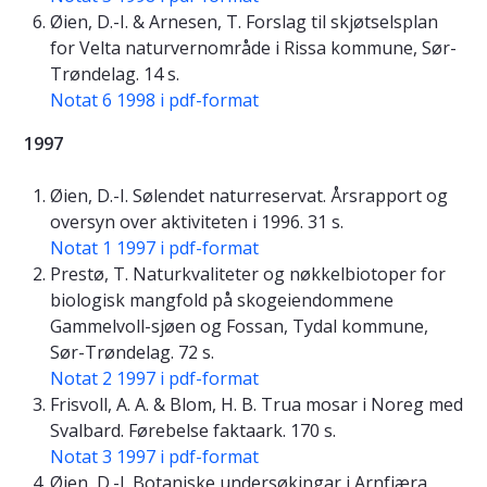
Øien, D.-I. & Arnesen, T. Forslag til skjøtselsplan
for Velta naturvernområde i Rissa kommune, Sør-
Trøndelag. 14 s.
Notat 6 1998 i pdf-format
1997
Øien, D.-I. Sølendet naturreservat. Årsrapport og
oversyn over aktiviteten i 1996. 31 s.
Notat 1 1997 i pdf-format
Prestø, T. Naturkvaliteter og nøkkelbiotoper for
biologisk mangfold på skogeiendommene
Gammelvoll-sjøen og Fossan, Tydal kommune,
Sør-Trøndelag. 72 s.
Notat 2 1997 i pdf-format
Frisvoll, A. A. & Blom, H. B. Trua mosar i Noreg med
Svalbard. Førebelse faktaark. 170 s.
Notat 3 1997 i pdf-format
Øien, D.-I. Botaniske undersøkingar i Arnfjæra,