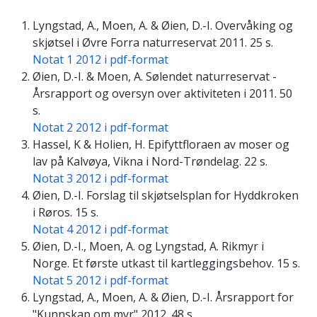
Lyngstad, A., Moen, A. & Øien, D.-I. Overvåking og
skjøtsel i Øvre Forra naturreservat 2011. 25 s.
Notat 1 2012 i pdf-format
Øien, D.-I. & Moen, A. Sølendet naturreservat -
Årsrapport og oversyn over aktiviteten i 2011. 50
s.
Notat 2 2012 i pdf-format
Hassel, K & Holien, H. Epifyttfloraen av moser og
lav på Kalvøya, Vikna i Nord-Trøndelag. 22 s.
Notat 3 2012 i pdf-format
Øien, D.-I. Forslag til skjøtselsplan for Hyddkroken
i Røros. 15 s.
Notat 4 2012 i pdf-format
Øien, D.-I., Moen, A. og Lyngstad, A. Rikmyr i
Norge. Et første utkast til kartleggingsbehov. 15 s.
Notat 5 2012 i pdf-format
Lyngstad, A., Moen, A. & Øien, D.-I. Årsrapport for
"Kunnskap om myr" 2012. 48 s.