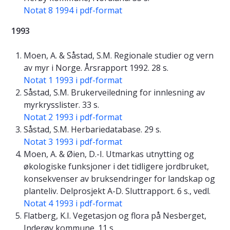
Notat 8 1994 i pdf-format
1993
Moen, A. & Såstad, S.M. Regionale studier og vern
av myr i Norge. Årsrapport 1992. 28 s.
Notat 1 1993 i pdf-format
Såstad, S.M. Brukerveiledning for innlesning av
myrkrysslister. 33 s.
Notat 2 1993 i pdf-format
Såstad, S.M. Herbariedatabase. 29 s.
Notat 3 1993 i pdf-format
Moen, A. & Øien, D.-I. Utmarkas utnytting og
økologiske funksjoner i det tidligere jordbruket,
konsekvenser av bruksendringer for landskap og
planteliv. Delprosjekt A-D. Sluttrapport. 6 s., vedl.
Notat 4 1993 i pdf-format
Flatberg, K.I. Vegetasjon og flora på Nesberget,
Inderøy kommune. 11 s.