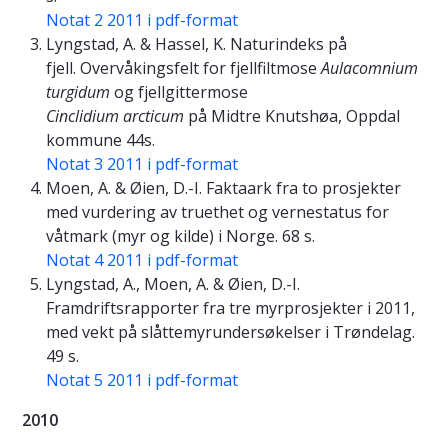
Notat 2 2011 i pdf-format
Lyngstad, A. & Hassel, K. Naturindeks på
fjell. Overvåkingsfelt for fjellfiltmose
Aulacomnium
turgidum
og fjellgittermose
Cinclidium arcticum
på Midtre Knutshøa, Oppdal
kommune 44s.
Notat 3 2011 i pdf-format
Moen, A. & Øien, D.-I. Faktaark fra to prosjekter
med vurdering av truethet og vernestatus for
våtmark (myr og kilde) i Norge. 68 s.
Notat 4 2011 i pdf-format
Lyngstad, A., Moen, A. & Øien, D.-I.
Framdriftsrapporter fra tre myrprosjekter i 2011,
med vekt på slåttemyrundersøkelser i Trøndelag.
49 s.
Notat 5 2011 i pdf-format
2010