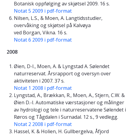
Botanisk oppfølging av skjøtsel 2009. 16 s.
Notat 5 2009 i pdf-format
Nilsen, L.S., & Moen, A. Langtidsstudier,
overvåking og skjøtsel på Kalvøya
ved Borgan, Vikna. 16 s.
Notat 6 2009 i pdf-format
2008
Øien, D-I., Moen, A. & Lyngstad A. Sølendet
naturreservat. Årsrapport og oversyn over
aktiviteten i 2007. 37 s.
Notat 1 2008 i pdf-format
Lyngstad, A., Brækkan, R., Moen, A., Stjern, C.W. &
Øien D.-I. Automatiske værstasjoner og målinger
av hydrologi og tele i naturreservatene Sølendet i
Røros og Tågdalen i Surnadal. 12 s., 9 vedlegg.
Notat 2 2008 i pdf-format
Hassel, K. & Holien, H. Gullbergelva, Åfjord