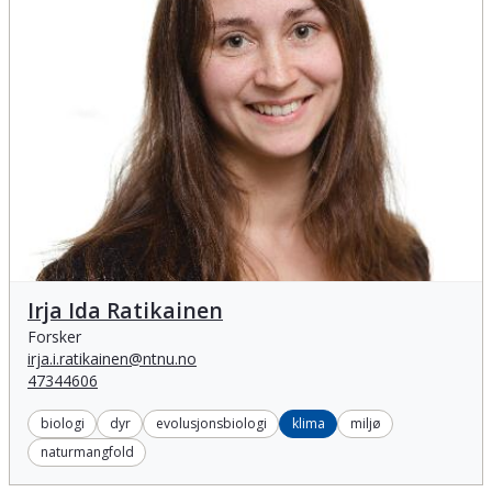
Irja Ida Ratikainen
Irja Ida Ratikainen
Forsker
irja.i.ratikainen@ntnu.no
47344606
biologi
dyr
evolusjonsbiologi
klima
miljø
naturmangfold