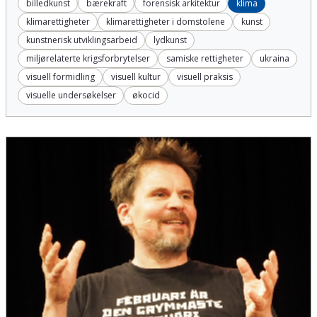
billedkunst
bærekraft
forensisk arkitektur
klima
klimarettigheter
klimarettigheter i domstolene
kunst
kunstnerisk utviklingsarbeid
lydkunst
miljørelaterte krigsforbrytelser
samiske rettigheter
ukraina
visuell formidling
visuell kultur
visuell praksis
visuelle undersøkelser
økocid