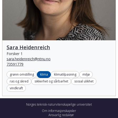
Sara Heidenreich
Sara Heidenreich
Forsker 1
sara.heidenreich@ntnu.no
73591779
grønn omstilling
klima
klimatilpasning
miljø
ras og skred
sikkerhet og sårbarhet
sosial ulikhet
vindkraft
Norges teknisk-naturvitenskapelige universitet
Om informasjonskapsler
Ansvarlig redaktør