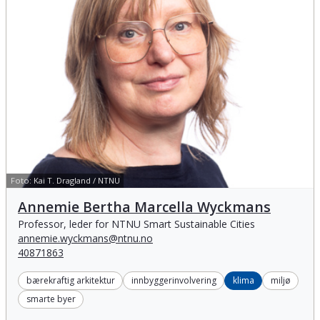
Foto:
Kai T. Dragland / NTNU
Annemie Bertha Marcella Wyckmans
Annemie Bertha Marcella Wyckmans
Professor, leder for NTNU Smart Sustainable Cities
annemie.wyckmans@ntnu.no
40871863
bærekraftig arkitektur
innbyggerinvolvering
klima
miljø
smarte byer