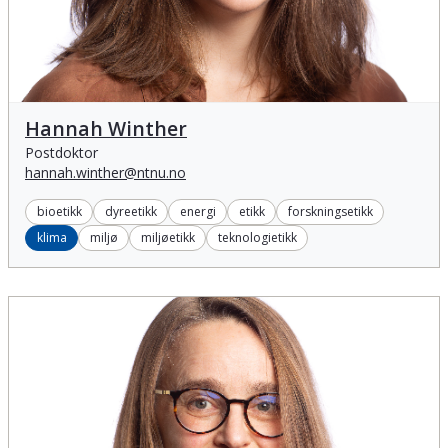
Hannah Winther
Hannah Winther
Postdoktor
hannah.winther@ntnu.no
bioetikk
dyreetikk
energi
etikk
forskningsetikk
klima
miljø
miljøetikk
teknologietikk