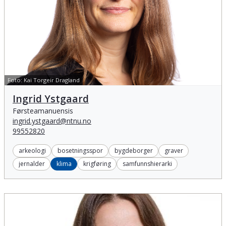
Foto:
Kai Torgeir Dragland
Ingrid Ystgaard
Ingrid Ystgaard
Førsteamanuensis
ingrid.ystgaard@ntnu.no
99552820
arkeologi
bosetningsspor
bygdeborger
graver
jernalder
klima
krigføring
samfunnshierarki