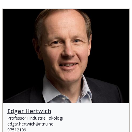
Edgar Hertwich
Edgar Hertwich
Professor i industriell økologi
edgar.hertwich@ntnu.no
97512109