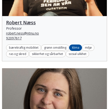
Robert Næss
Robert Næss
Professor
robert.ness@ntnu.no
92097617
bærekraftig mobilitet
grønn omstilling
klima
miljø
ras og skred
sikkerhet og sårbarhet
sosial ulikhet