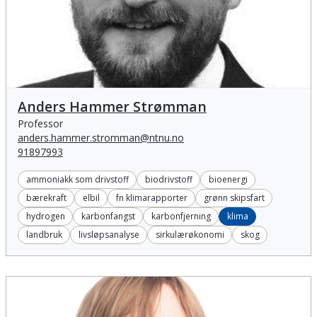
Anders Hammer Strømman
Anders Hammer Strømman
Professor
anders.hammer.stromman@ntnu.no
91897993
ammoniakk som drivstoff
biodrivstoff
bioenergi
bærekraft
elbil
fn klimarapporter
grønn skipsfart
hydrogen
karbonfangst
karbonfjerning
klima
landbruk
livsløpsanalyse
sirkulærøkonomi
skog