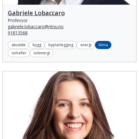
Gabriele Lobaccaro
Gabriele Lobaccaro
Professor
gabriele.lobaccaro@ntnu.no
91813568
akustikk
bygg
byplanlegging
energi
klima
solceller
solenergi