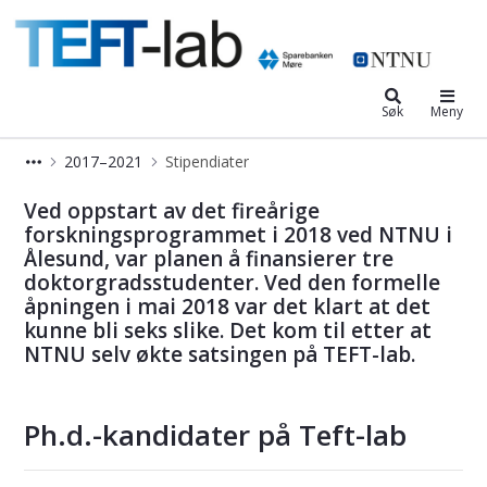
Lab for tjenesteinnovasjon, entrep
Søk
Meny
2017–2021
Stipendiater
Ph.d.-kandidater ved Teft-lab
Ved oppstart av det fireårige
forskningsprogrammet i 2018 ved NTNU i
Ålesund, var planen å finansierer tre
doktorgradsstudenter. Ved den formelle
åpningen i mai 2018 var det klart at det
kunne bli seks slike. Det kom til etter at
NTNU selv økte satsingen på TEFT-lab.
Ph.d.-kandidater på Teft-lab