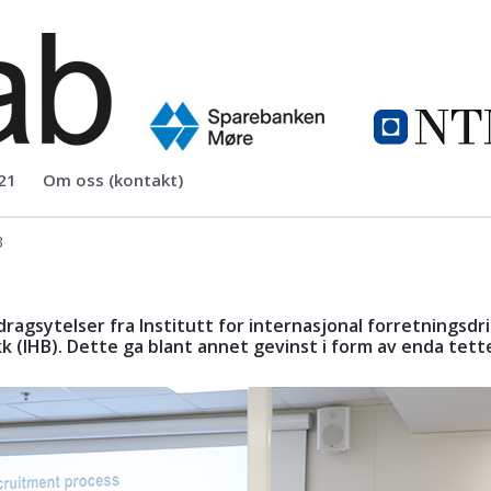
reprenørskap, finans og teknologi
21
Om oss (kontakt)
3
agsytelser fra Institutt for internasjonal forretningsdrift 
k (IHB). Dette ga blant annet gevinst i form av enda tet