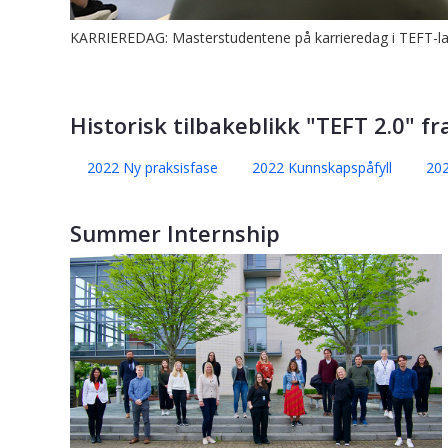
KARRIEREDAG: Masterstudentene på karrieredag i TEFT-lab
Historisk tilbakeblikk "TEFT 2.0" f
2022 Ny praksisfase
2022 Kunnskapspåfyll
202
Summer Internship