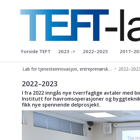
Lab for tjenesteinnovasjon, ent
Forside TEFT
2023 ->
2022–2023
2017–20
Lab for tjenesteinnovasjon, entreprenørskap, finans og teknologi
2022–202
Bruk av lab - Teft-lab
2022–2023
I fra 2022 inngås nye tverrfaglige avtaler med bidr
Institutt for havromsoperasjoner og byggteknik
fikk nye spennende delprosjekt.