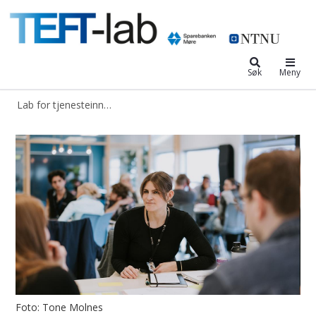
Lab for tjenesteinnovasjon, entrep
Søk
Meny
Lab for tjenesteinnovasjon, entreprenørskap, finans og teknologi
Teft-lab
Foto: Tone Molnes