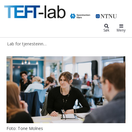
Lab for tjenesteinnovasjon, entrep
Søk
Meny
Lab for tjenesteinnovasjon, entreprenørskap, finans og teknologi
Teft-lab
Foto: Tone Molnes