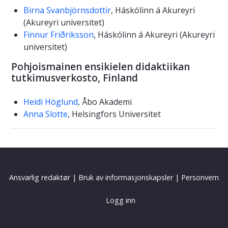
Birna Svanbjörnsdottir
, Háskólinn á Akureyri
(Akureyri universitet)
Finnur Friðriksson
, Háskólinn á Akureyri (Akureyri
universitet)
Pohjoismainen ensikielen didaktiikan
tutkimusverkosto, Finland
Heidi Höglund
, Åbo Akademi
Anna Slotte
, Helsingfors Universitet
Ansvarlig redaktør
|
Bruk av informasjonskapsler
|
Personvern
Logg inn