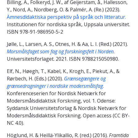
Billing, A., Folkeryd, J. W., af Geijerstam, å., Hallesson,
Y., Nord, A., Nordberg, O. & Palmér, A. (Re.) (2023).
Ämnesdidaktiska perspektiv på språk och litteratur.
Institutionen för nordiska språk, Uppsala universitet.
ISBN 978-91-986950-5-2
Jølle, L., Larsen, A. S., Otnes, H. & Aa, L. I. (Red.) (2021).
Morsmålsfaget som fag og forskningsfelt i Norden
.
Universitetsforlaget. 2021. ISBN 9788215050980.
Elf, N., Høegh, T., Kabel, K., Krogh, E., Piekut, A., &
Rørbech, H. (Eds.) (2020).
Grænsegængere og
grænsedragninger i nordiske modersmålsfag
.
Konferenceserien for Nordisk Netværk for
Modersmålsdidaktisk Forskning, vol. 1. Odense:
Syddansk Universitetsforlag & Nordisk Netværk for
Modersmålsdidaktisk Forskning. Open access (CC BY-
NC 4.0).
Höglund, H. & Heillä-Ylikallio, R. (red.) (2016).
Framtida