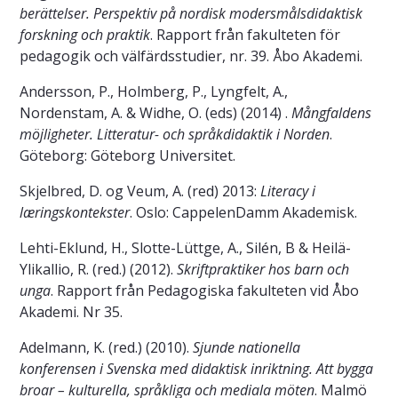
berättelser. Perspektiv på nordisk modersmålsdidaktisk
forskning och praktik
. Rapport från fakulteten för
pedagogik och välfärdsstudier, nr. 39. Åbo Akademi.
Andersson, P., Holmberg, P., Lyngfelt, A.,
Nordenstam, A. & Widhe, O. (eds) (2014) .
Mångfaldens
möjligheter. Litteratur- och språkdidaktik i Norden
.
Göteborg: Göteborg Universitet.
Skjelbred, D. og Veum, A. (red) 2013:
Literacy i
læringskontekster
. Oslo: CappelenDamm Akademisk.
Lehti-Eklund, H., Slotte-Lüttge, A., Silén, B & Heilä-
Ylikallio, R. (red.) (2012).
Skriftpraktiker hos barn och
unga
. Rapport från Pedagogiska fakulteten vid Åbo
Akademi. Nr 35.
Adelmann, K. (red.) (2010).
Sjunde nationella
konferensen i Svenska med didaktisk inriktning. Att bygga
broar – kulturella, språkliga och mediala möten
. Malmö