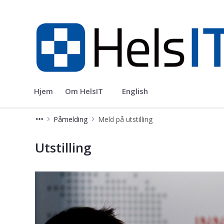
Helsit
Hjem
Om HelsIT
English
Påmelding
Meld på utstilling
Meld på utstilling
Utstilling