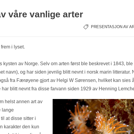
av våre vanlige arter
PRESENTASJON AV A
frem i lyset.
 kysten av Norge. Selv om arten først ble beskrevet i 1843, ble
 navn), og har siden jevnlig blitt nevnt i norsk marin litteratur. 
gså fra Færøyene gjort av Helgi W Sørensen, hvilket kan sies 
har blitt nevnt fra disse farvann siden 1929 av Henning Lemch
om helst annen art av
e lange
l at disse sitter i
en karakter den kun