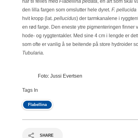
har til felles med
Flabellina pedata
, en art som skal v
den lilla fargen som omslutter hele dyret.
F. pellucida
hvit kropp (lat.
pellucidus
) der tarmkanalene i ryggte
en rød farge. Den eneste ytre pigmenteringen finner v
hode- og ryggtentakler. Med sine 4 cm i lengde er dette
som ofte er vanlig å se beitende på store hydroider 
Tubularia.
Foto: Jussi Evertsen
Tags In
Flabellina
SHARE