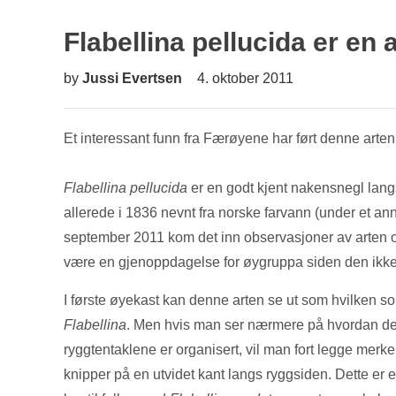
Flabellina pellucida er en 
by
Jussi Evertsen
4. oktober 2011
Et interessant funn fra Færøyene har ført denne arten 
Flabellina pellucida
er en godt kjent nakensnegl langs
allerede i 1836 nevnt fra norske farvann (under et annet
september 2011 kom det inn observasjoner av arten o
være en gjenoppdagelse for øygruppa siden den ikke 
I første øyekast kan denne arten se ut som hvilken s
Flabellina
. Men hvis man ser nærmere på hvordan d
ryggtentaklene er organisert, vil man fort legge merke ti
knipper på en utvidet kant langs ryggsiden. Dette er 