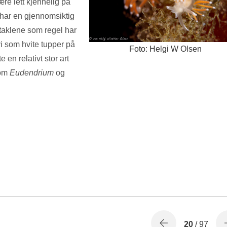
ære lett kjennelig på
har en gjennomsiktig
ntaklene som regel har
i som hvite tupper på
Foto: Helgi W Olsen
 en relativt stor art
som
Eudendrium
og
20
/ 97