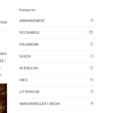
Kategorier
4
ARRANGEMENT
RTER
35
FELTARBEID
2
FIELDWORK
 den
5
GULEN
Nå i
å
2
IN ENGLISH
e.
6
INFO
4
LITTERATUR
4
NAKENSNEGLER I MEDIA