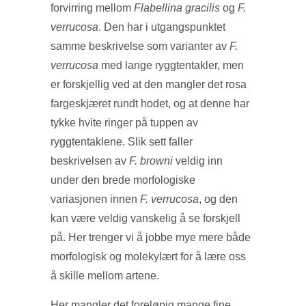
forvirring mellom
Flabellina gracilis
og
F.
verrucosa
. Den har i utgangspunktet
samme beskrivelse som varianter av
F.
verrucosa
med lange ryggtentakler, men
er forskjellig ved at den mangler det rosa
fargeskjæret rundt hodet, og at denne har
tykke hvite ringer på tuppen av
ryggtentaklene. Slik sett faller
beskrivelsen av
F. browni
veldig inn
under den brede morfologiske
variasjonen innen
F. verrucosa
, og den
kan være veldig vanskelig å se forskjell
på. Her trenger vi å jobbe mye mere både
morfologisk og molekylært for å lære oss
å skille mellom artene.
Her mangler det foreløpig mange fine