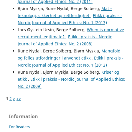
Journal of Applied Ethics: No. 2 (2011)
Bjørn Myskja, Rune Nydal, Berge Solberg,
Mat –
teknologi, sikkerhet og rettferdighet
,
Etikk i praksis -
Nordic Journal of Applied Ethics: No. 1 (2013)
Lars Øystein Ursin, Berge Solberg,
When is normative
recruitment legitimate?
,
Etikk i praksis - Nordic
Journal of Applied Ethics: No. 2 (2008)
Rune Nydal, Berge Solberg, Bjørn Myskja,
Mangfold
og felles utfordringer i anvendt etikk
,
Etikk i praksis -
Nordic Journal of Applied Ethics: No. 1 (2012)
Rune Nydal, Bjørn Myskja, Berge Solberg,
Kriser og
etikk
,
Etikk i praksis - Nordic Journal of Applied Ethics:
No. 2 (2009)
1
2
>
>>
Information
For Readers