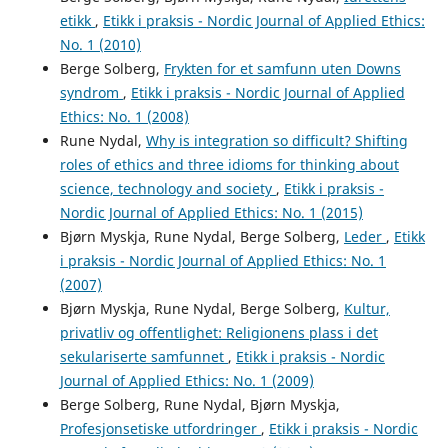
etikk
,
Etikk i praksis - Nordic Journal of Applied Ethics:
No. 1 (2010)
Berge Solberg,
Frykten for et samfunn uten Downs
syndrom
,
Etikk i praksis - Nordic Journal of Applied
Ethics: No. 1 (2008)
Rune Nydal,
Why is integration so difficult? Shifting
roles of ethics and three idioms for thinking about
science, technology and society
,
Etikk i praksis -
Nordic Journal of Applied Ethics: No. 1 (2015)
Bjørn Myskja, Rune Nydal, Berge Solberg,
Leder
,
Etikk
i praksis - Nordic Journal of Applied Ethics: No. 1
(2007)
Bjørn Myskja, Rune Nydal, Berge Solberg,
Kultur,
privatliv og offentlighet: Religionens plass i det
sekulariserte samfunnet
,
Etikk i praksis - Nordic
Journal of Applied Ethics: No. 1 (2009)
Berge Solberg, Rune Nydal, Bjørn Myskja,
Profesjonsetiske utfordringer
,
Etikk i praksis - Nordic