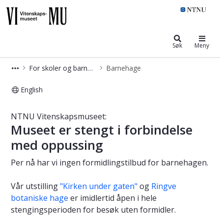
NTNU Vitenskapsmuseet
Søk
Meny
For skoler og barnehager
Barnehage
English
Vitenskapsmuseet: Barnehage
NTNU Vitenskapsmuseet:
Museet er stengt i forbindelse
med oppussing
Per nå har vi ingen formidlingstilbud for barnehagen.
Vår utstilling
"Kirken under gaten"
og
Ringve
botaniske hage
er imidlertid åpen i hele
stengingsperioden for besøk uten formidler.