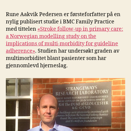
Rune Aakvik Pedersen er førsteforfatter på en
nylig publisert studie i BMC Family Practice
med tittelen
«Stroke follow-up in primary care:
a Norwegian modelling study on the
implications of multi-morbidity for guideline
adherence»
. Studien har undersøkt graden av
multimorbiditet blant pasienter som har
gjennomlevd hjerneslag.