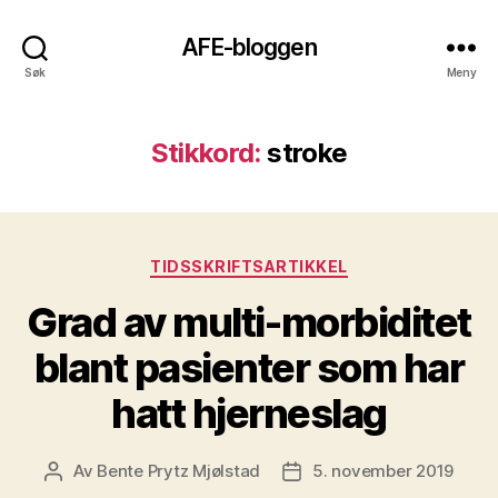
AFE-bloggen
Søk
Meny
Stikkord:
stroke
Kategorier
TIDSSKRIFTSARTIKKEL
Grad av multi-morbiditet
blant pasienter som har
hatt hjerneslag
Av
Bente Prytz Mjølstad
5. november 2019
Innleggsforfatter
Publiseringsdato