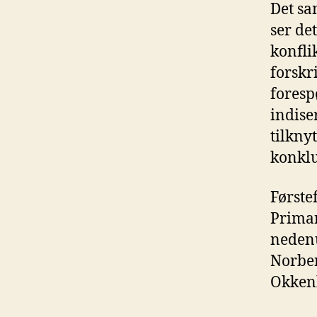
Det sa
ser de
konfli
forskr
foresp
indise
tilkny
konklu
Første
Primar
nedenu
Norber
Okkenh