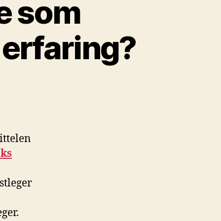
be som
 erfaring?
ittelen
sks
stleger
ger.