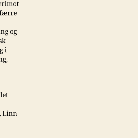
Derimot
 færre
ing og
sk
g i
ng,
det
, Linn