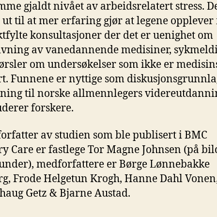
mme gjaldt nivået av arbeidsrelatert stress. 
t ut til at mer erfaring gjør at legene opplever
ktfylte konsultasjoner der det er uenighet om
ivning av vanedannende medisiner, sykmeld
ørsler om undersøkelser som ikke er medisin
rt. Funnene er nyttige som diskusjonsgrunnla
tning til norske allmennlegers videreutdanni
derer forskere.
forfatter av studien som ble publisert i BMC
y Care er fastlege Tor Magne Johnsen (på bil
nder), medforfattere er Børge Lønnebakke
g, Frode Helgetun Krogh, Hanne Dahl Vonen
aug Getz & Bjarne Austad.