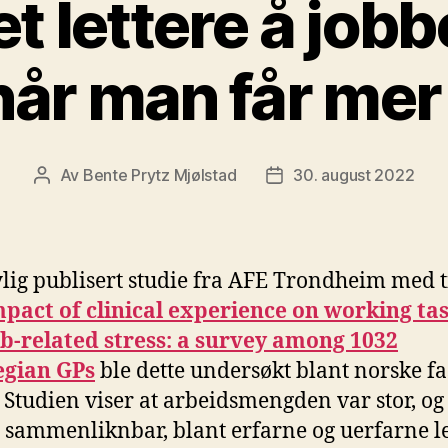
det lettere å job
når man får mer
Av
Bente Prytz Mjølstad
30. august 2022
Innleggsforfatter
Publiseringsdato
ylig publisert studie fra AFE Trondheim med t
pact of clinical experience on working ta
b-related stress: a survey among 1032
gian GPs
ble dette undersøkt blant norske fa
. Studien viser at arbeidsmengden var stor, og
 sammenliknbar, blant erfarne og uerfarne le