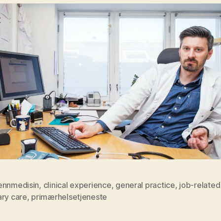
ennmedisin
,
clinical experience
,
general practice
,
job-related
ary care
,
primærhelsetjeneste