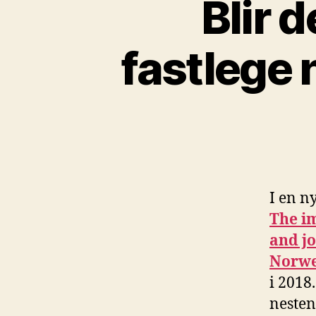
Blir 
fastlege 
I en n
The im
and jo
Norwe
i 2018
nesten