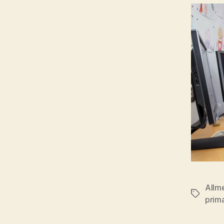
Allm
Stikkord
prim