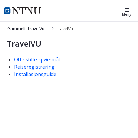
SmartRVU
Meny
Gammelt TravelVu-stoff
TravelVu
TravelVu
TravelVU
Ofte stilte spørsmål
Reiseregistrering
Installasjonsguide