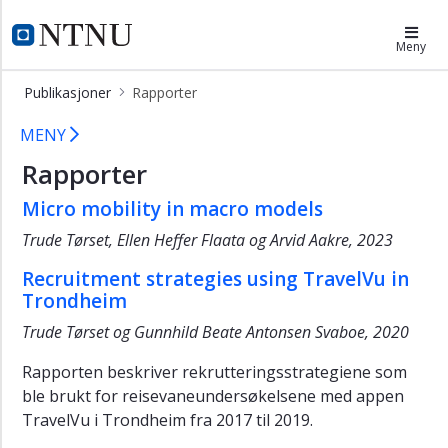
×
SmartRVU
Meny
Journalartikler
Publikasjoner
Rapporter
Rapporter
Rapporter
MENY
Masteroppgaver
Rapporter
Konferansepaper
Micro mobility in macro models
Trude Tørset, Ellen Heffer Flaata og Arvid Aakre, 2023
Recruitment strategies using TravelVu in
Trondheim
Trude Tørset og Gunnhild Beate Antonsen Svaboe, 2020
Rapporten beskriver rekrutteringsstrategiene som
ble brukt for reisevaneundersøkelsene med appen
TravelVu i Trondheim fra 2017 til 2019.