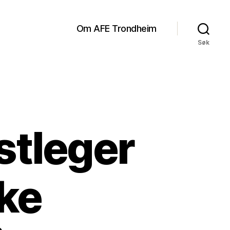
Om AFE Trondheim
Søk
stleger
ke