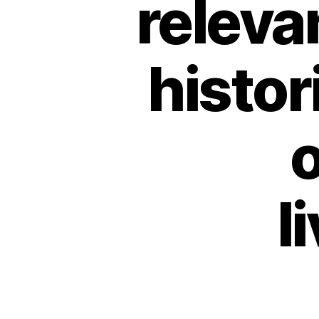
releva
histor
l