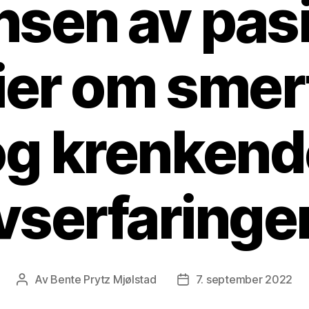
nsen av pas
ier om smer
og krenkend
ivserfaringe
Av
Bente Prytz Mjølstad
7. september 2022
Innleggsforfatter
Publiseringsdato