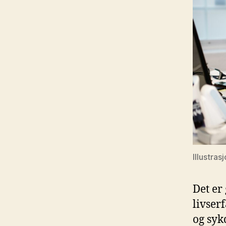
Illustra
Det er
livser
og syk