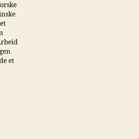
forske
inske
et
m
Arbeid
egen
de et