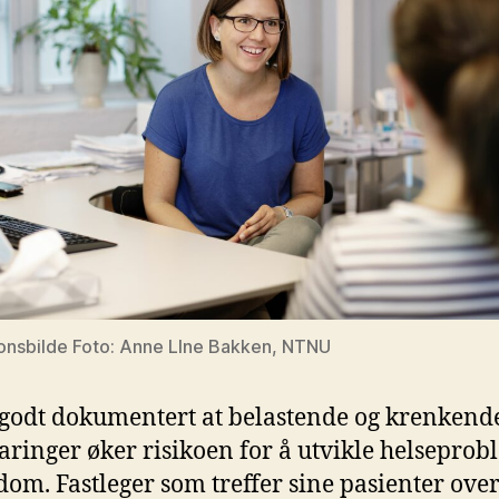
sjonsbilde Foto: Anne LIne Bakken, NTNU
 godt dokumentert at belastende og krenkend
faringer øker risikoen for å utvikle helsepro
dom. Fastleger som treffer sine pasienter over 