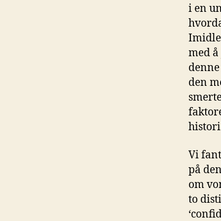
i en u
hvorda
Imidle
med å 
denne 
den me
smerte
faktor
histori
Vi fan
på den
om von
to dis
‘confi