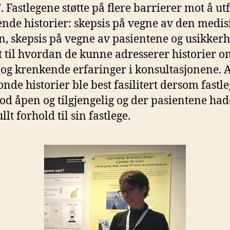
’. Fastlegene støtte på flere barrierer mot å ut
ende historier: skepsis på vegne av den medis
in, skepsis på vegne av pasientene og usikkerh
t til hvordan de kunne adresserer historier o
og krenkende erfaringer i konsultasjonene. 
nde historier ble best fasilitert dersom fastl
od åpen og tilgjengelig og der pasientene had
fullt forhold til sin fastlege.