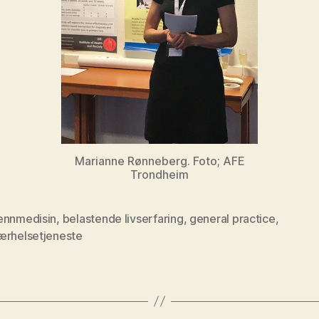
Marianne Rønneberg. Foto; AFE
Trondheim
ennmedisin
,
belastende livserfaring
,
general practice
,
ærhelsetjeneste