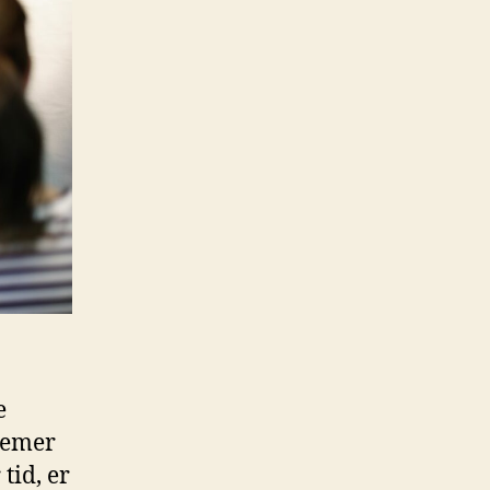
e
blemer
tid, er