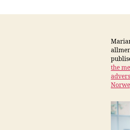
Marian
allmen
publis
the me
advers
Norweg