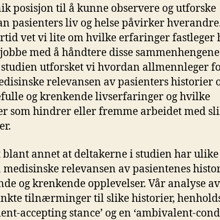
nik posisjon til å kunne observere og utforske
n pasienters liv og helse påvirker hverandre
rtid vet vi lite om hvilke erfaringer fastleger
jobbe med å håndtere disse sammenhengene.
studien utforsket vi hvordan allmennleger fo
disinske relevansen av pasienters historier
fulle og krenkende livserfaringer og hvilke
er som hindrer eller fremme arbeidet med sl
er.
t blant annet at deltakerne i studien har ulike
 medisinske relevansen av pasientenes histo
de og krenkende opplevelser. Vår analyse a
tinkte tilnærminger til slike historier, henhold
dent-accepting stance’ og en ‘ambivalent-cond