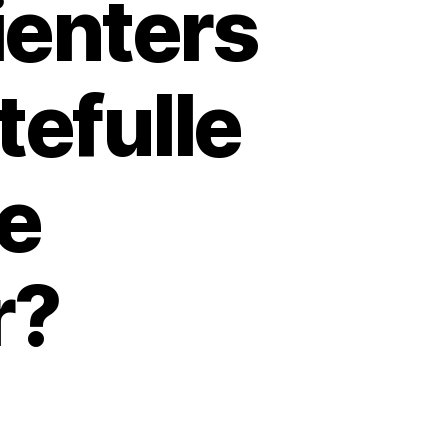
ienters
tefulle
e
r?