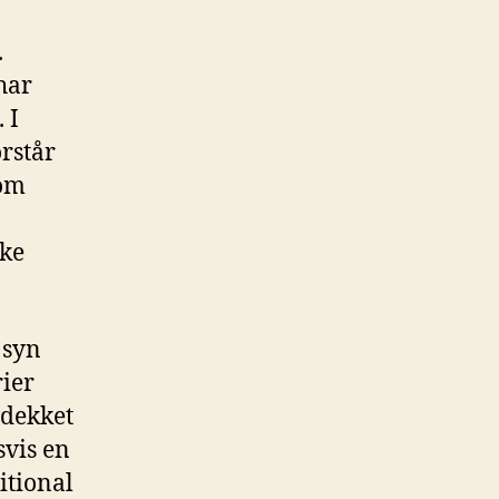
.
 har
 I
rstår
 om
ike
 syn
rier
vdekket
svis en
itional