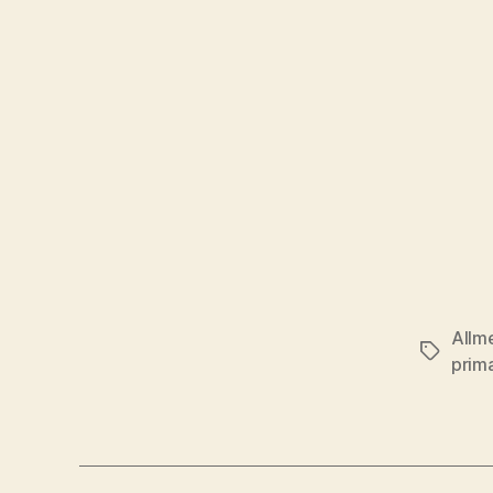
Allm
Stikkord
prim