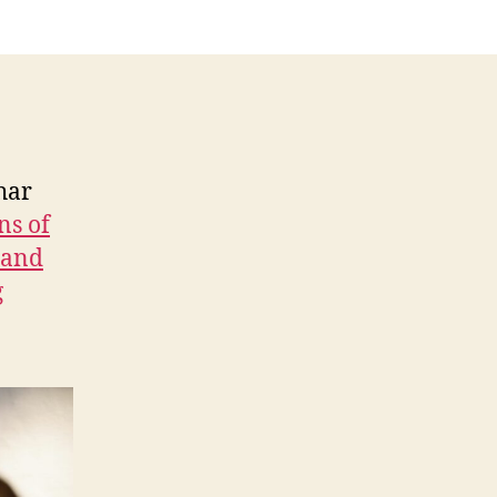
har
ns of
l and
g