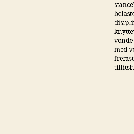
stance
belast
disipl
knytte
vonde 
med vo
fremst
tillits