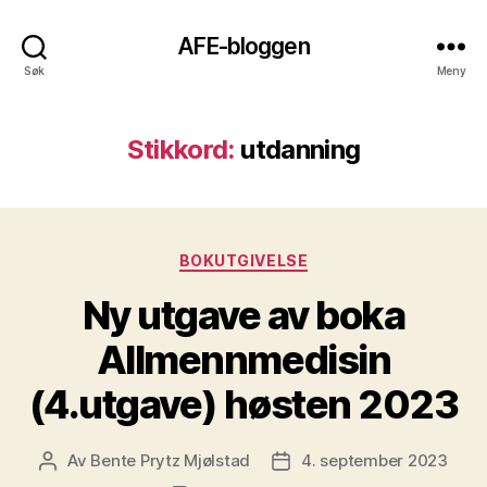
AFE-bloggen
Søk
Meny
Stikkord:
utdanning
Kategorier
BOKUTGIVELSE
Ny utgave av boka
Allmennmedisin
(4.utgave) høsten 2023
Av
Bente Prytz Mjølstad
4. september 2023
Innleggsforfatter
Publiseringsdato