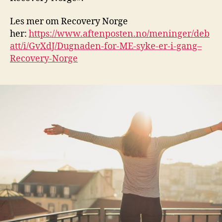
Les mer om Recovery Norge
her:
https://www.aftenposten.no/meninger/deb
att/i/GvXdJ/Dugnaden-for-ME-syke-er-i-gang–
Recovery-Norge