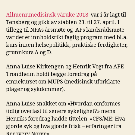
Allmennmedisinsk våruke 2018
var i år lagt til
Tønsberg og gikk av stablen 23. til 27. april. I
tillegg til NFAs årsmøte og AFs landsrådsmøte
var det et innholdsrikt faglig program med bl.a.
kurs innen helsepolitikk, praktiske ferdigheter,
grunnkurs A og D.
Anna Luise Kirkengen og Henrik Vogt fra AFE
Trondheim holdt begge foredrag på
emnekurset om MUPS (medisinsk uforklarte
plager og sykdommer).
Anna Luise snakket om «Hvordan omformes
tidlig overlast til senere sykelighet?» mens
Henriks foredrag hadde tittelen «CFS/ME: Hva
gjorde syk og hva gjorde frisk – erfaringer fra
Recovery Norge».