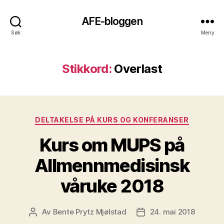
AFE-bloggen
Søk
Meny
Stikkord:
Overlast
Kategorier
DELTAKELSE PÅ KURS OG KONFERANSER
Kurs om MUPS på
Allmennmedisinsk
våruke 2018
Av
Bente Prytz Mjølstad
24. mai 2018
Innleggsforfatter
Publiseringsdato