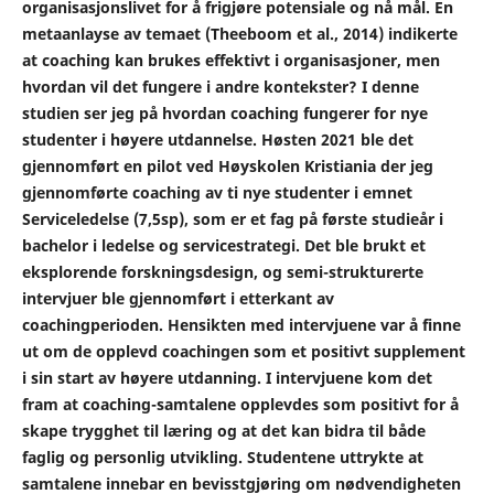
organisasjonslivet for å frigjøre potensiale og nå mål. En
metaanlayse av temaet
(Theeboom et al., 2014)
indikerte
at coaching kan brukes effektivt i organisasjoner, men
hvordan vil det fungere i andre kontekster? I denne
studien ser jeg på hvordan coaching fungerer for nye
studenter i høyere utdannelse. Høsten 2021 ble det
gjennomført en pilot ved Høyskolen Kristiania der jeg
gjennomførte coaching av ti nye studenter i emnet
Serviceledelse (7,5sp), som er et fag på første studieår i
bachelor i ledelse og servicestrategi. Det ble brukt et
eksplorende forskningsdesign, og semi-strukturerte
intervjuer ble gjennomført i etterkant av
coachingperioden. Hensikten med intervjuene var å finne
ut om de opplevd coachingen som et positivt supplement
i sin start av høyere utdanning. I intervjuene kom det
fram at coaching-samtalene opplevdes som positivt for å
skape trygghet til læring og at det kan bidra til både
faglig og personlig utvikling. Studentene uttrykte at
samtalene innebar en bevisstgjøring om nødvendigheten