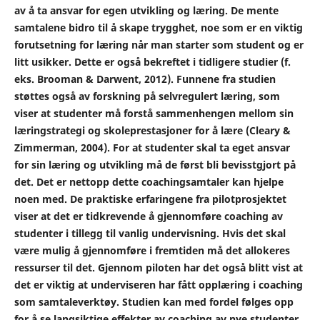
av å ta ansvar for egen utvikling og læring. De mente
samtalene bidro til å skape trygghet, noe som er en viktig
forutsetning for læring når man starter som student og er
litt usikker. Dette er også bekreftet i tidligere studier
(f.
eks. Brooman & Darwent, 2012)
. Funnene fra studien
støttes også av forskning på selvregulert læring, som
viser at studenter må forstå sammenhengen mellom sin
læringstrategi og skoleprestasjoner for å lære
(Cleary &
Zimmerman, 2004)
. For at studenter skal ta eget ansvar
for sin læring og utvikling må de først bli bevisstgjort på
det. Det er nettopp dette coachingsamtaler kan hjelpe
noen med. De praktiske erfaringene fra pilotprosjektet
viser at det er tidkrevende å gjennomføre coaching av
studenter i tillegg til vanlig undervisning. Hvis det skal
være mulig å gjennomføre i fremtiden må det allokeres
ressurser til det. Gjennom piloten har det også blitt vist at
det er viktig at underviseren har fått opplæring i coaching
som samtaleverktøy. Studien kan med fordel følges opp
for å se langsiktige effekter av coaching av nye studenter.