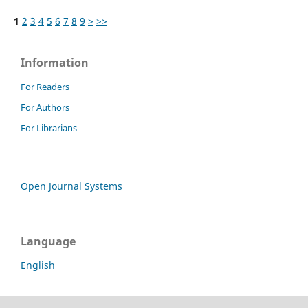
1
2
3
4
5
6
7
8
9
>
>>
Information
For Readers
For Authors
For Librarians
Open Journal Systems
Language
English