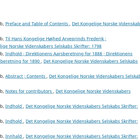
ab,
Preface and Table of Contents
,
Det Kongelige Norske Videnska
ab,
Til Hans Kongelige Højhed Arveprinds Frederik ;
ige Norske Videnskabers Selskabs Skrifter: 1798
ab,
Indhold ; Direktionens Aarsberetning for 1888 ; Direktionens
sberetning for 1890
,
Det Kongelige Norske Videnskabers Selskabs
ab,
Abstract ; Contents
,
Det Kongelige Norske Videnskabers Selska
ab,
Notes for contributors
,
Det Kongelige Norske Videnskabers
ab,
Indhold
,
Det Kongelige Norske Videnskabers Selskabs Skrifter:
ab,
Indhold
,
Det Kongelige Norske Videnskabers Selskabs Skrifter:
ab,
Innhald
,
Det Kongelige Norske Videnskabers Selskabs Skrifter: