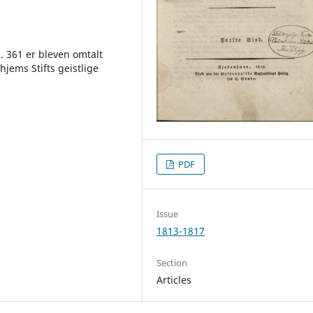
 361 er bleven omtalt
dhjems Stifts geistlige
PDF
Issue
1813-1817
Section
Articles