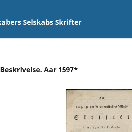
abers Selskabs Skrifter
eskrivelse. Aar 1597*