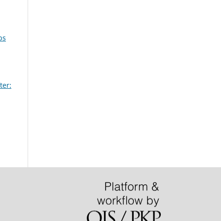
bs
ter: