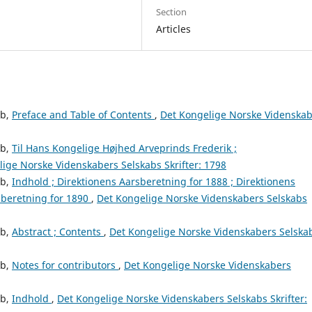
Section
Articles
ab,
Preface and Table of Contents
,
Det Kongelige Norske Videnska
ab,
Til Hans Kongelige Højhed Arveprinds Frederik ;
ige Norske Videnskabers Selskabs Skrifter: 1798
ab,
Indhold ; Direktionens Aarsberetning for 1888 ; Direktionens
sberetning for 1890
,
Det Kongelige Norske Videnskabers Selskabs
ab,
Abstract ; Contents
,
Det Kongelige Norske Videnskabers Selska
ab,
Notes for contributors
,
Det Kongelige Norske Videnskabers
ab,
Indhold
,
Det Kongelige Norske Videnskabers Selskabs Skrifter: