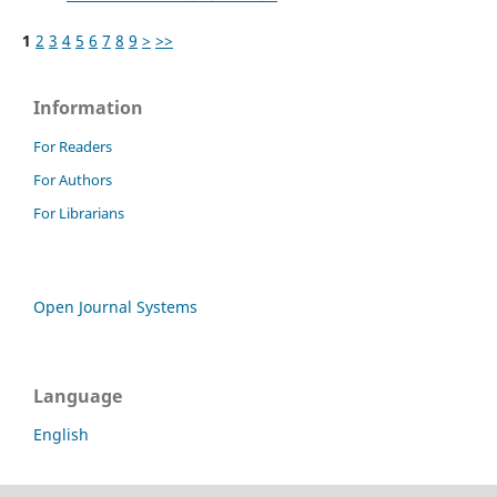
1
2
3
4
5
6
7
8
9
>
>>
Information
For Readers
For Authors
For Librarians
Open Journal Systems
Language
English